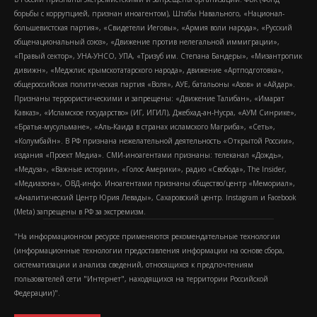
борьбы с коррупцией, признан иноагентом), Штабы Навального, «Национал-
большевистская партия», «Свидетели Иеговы», «Армия воли народа», «Русский
общенациональный союз», «Движение против нелегальной иммиграции»,
«Правый сектор», УНА-УНСО, УПА, «Тризуб им. Степана Бандеры», «Мизантропик
дивижн», «Меджлис крымскотатарского народа», движение «Артподготовка»,
общероссийская политическая партия «Воля», АУЕ, батальоны «Азов» и «Айдар».
Признаны террористическими и запрещены: «Движение Талибан», «Имарат
Кавказ», «Исламское государство» (ИГ, ИГИЛ), Джебхад-ан-Нусра, «АУМ Синрике»,
«Братья-мусульмане», «Аль-Каида в странах исламского Магриба», «Сеть»,
«Колумбайн». В РФ признана нежелательной деятельность «Открытой России»,
издания «Проект Медиа». СМИ-иноагентами признаны: телеканал «Дождь»,
«Медуза», «Важные истории», «Голос Америки», радио «Свобода», The Insider,
«Медиазона», ОВД-инфо. Иноагентами признаны общество/центр «Мемориал»,
«Аналитический Центр Юрия Левады», Сахаровский центр. Instagram и Facebook
(Metа) запрещены в РФ за экстремизм.
"На информационном ресурсе применяются рекомендательные технологии
(информационные технологии предоставления информации на основе сбора,
систематизации и анализа сведений, относящихся к предпочтениям
пользователей сети "Интернет", находящихся на территории Российской
Федерации)".