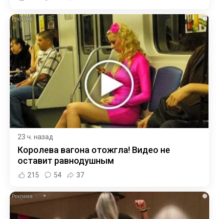
i
23 ч. назад
Королева вагона отожгла! Видео не
оставит равнодушным
215
54
37
i