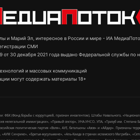
ы и Марий Эл, интересное в России и мире - ИА МедиаПот
регистрации СМИ
9 от 30 декабря 2021 года выдано Федеральной службы по н
ехнологий и массовых коммуникаций
ции могут содержать материалы 18+
и: ФБК (Фонд борьбы с коррупцией, признан иноагентом), Штабы Навального, «Национал
тив нелегальной иммиграции», «Правый сектор», УНА-УНСО, УПА, «Тризуб им. Степана
российская политическая партия «Воля», АУЕ, батальоны «Азов» и «Айдар». Признаны т
сра, «АУМ Синрике», «Братья-мусульмане», «Аль-Каида в странах исламского Магриба», «С