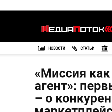
Информационное
агентство
"МедиаПоток"
НОВОСТИ
CТАТЬИ
«Миссия как 
агент»: пер
– о конкурен
маркетплейс