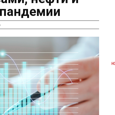
 пандемии
а
Н