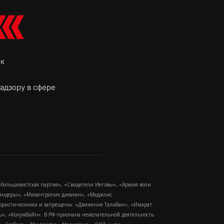
ок
адзору в сфере
-большевистская партия», «Свидетели Иеговы», «Армия воли
 Бандеры», «Мизантропик дивижн», «Меджлис
еррористическими и запрещены: «Движение Талибан», «Имарат
еть», «Колумбайн». В РФ признана нежелательной деятельность