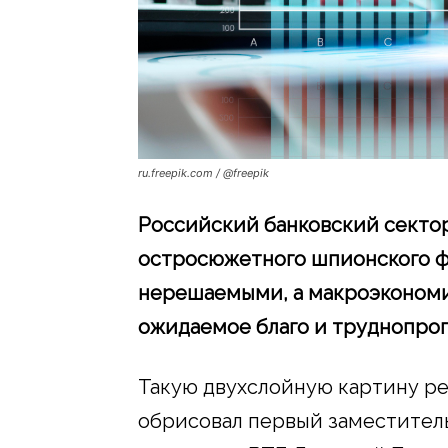
ru.freepik.com / @freepik
Российский банковский сектор
остросюжетного шпионского фи
нерешаемыми, а макроэкономи
ожидаемое благо и труднопро
Такую двухслойную картину р
обрисовал первый заместител