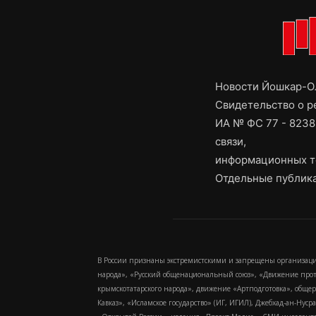
Новости Йошкар-Ол
Свидетельство о 
ИА № ФС 77 - 8238
связи,
информационных т
Отдельные публика
В России признаны экстремистскими и запрещены организаци
народа», «Русский общенациональный союз», «Движение про
крымскотатарского народа», движение «Артподготовка», обще
Кавказ», «Исламское государство» (ИГ, ИГИЛ), Джебхад-ан-Ну