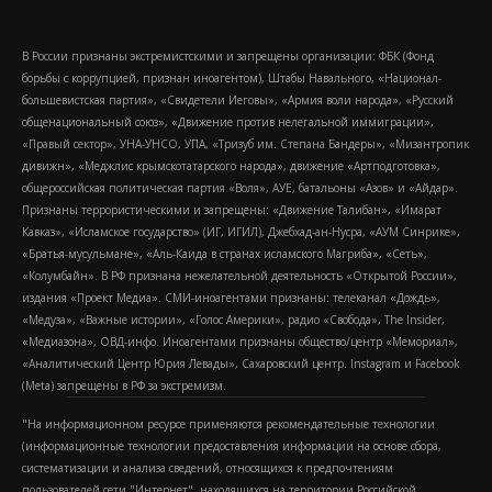
В России признаны экстремистскими и запрещены организации: ФБК (Фонд
борьбы с коррупцией, признан иноагентом), Штабы Навального, «Национал-
большевистская партия», «Свидетели Иеговы», «Армия воли народа», «Русский
общенациональный союз», «Движение против нелегальной иммиграции»,
«Правый сектор», УНА-УНСО, УПА, «Тризуб им. Степана Бандеры», «Мизантропик
дивижн», «Меджлис крымскотатарского народа», движение «Артподготовка»,
общероссийская политическая партия «Воля», АУЕ, батальоны «Азов» и «Айдар».
Признаны террористическими и запрещены: «Движение Талибан», «Имарат
Кавказ», «Исламское государство» (ИГ, ИГИЛ), Джебхад-ан-Нусра, «АУМ Синрике»,
«Братья-мусульмане», «Аль-Каида в странах исламского Магриба», «Сеть»,
«Колумбайн». В РФ признана нежелательной деятельность «Открытой России»,
издания «Проект Медиа». СМИ-иноагентами признаны: телеканал «Дождь»,
«Медуза», «Важные истории», «Голос Америки», радио «Свобода», The Insider,
«Медиазона», ОВД-инфо. Иноагентами признаны общество/центр «Мемориал»,
«Аналитический Центр Юрия Левады», Сахаровский центр. Instagram и Facebook
(Metа) запрещены в РФ за экстремизм.
"На информационном ресурсе применяются рекомендательные технологии
(информационные технологии предоставления информации на основе сбора,
систематизации и анализа сведений, относящихся к предпочтениям
пользователей сети "Интернет", находящихся на территории Российской