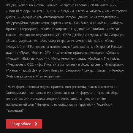
общенациональный союз», «Движение против нелегальной иммиграции»,
«Правый сектор», УНА-УНСО, УПА, «Тризуб им. Степана Бандеры», «Мизантропик
дивижн», «Меджлис крымскотатарского народа», движение «Артподготовка»,
общероссийская политическая партия «Воля», АУЕ, батальоны «Азов» и «Айдар».
Признаны террористическими и запрещены: «Движение Талибан», «Имарат
Кавказ», «Исламское государство» (ИГ, ИГИЛ), Джебхад-ан-Нусра, «АУМ Синрике»,
«Братья-мусульмане», «Аль-Каида в странах исламского Магриба», «Сеть»,
«Колумбайн». В РФ признана нежелательной деятельность «Открытой России»,
издания «Проект Медиа». СМИ-иноагентами признаны: телеканал «Дождь»,
«Медуза», «Важные истории», «Голос Америки», радио «Свобода», The Insider,
«Медиазона», ОВД-инфо. Иноагентами признаны общество/центр «Мемориал»,
«Аналитический Центр Юрия Левады», Сахаровский центр. Instagram и Facebook
(Metа) запрещены в РФ за экстремизм.
"На информационном ресурсе применяются рекомендательные технологии
(информационные технологии предоставления информации на основе сбора,
систематизации и анализа сведений, относящихся к предпочтениям
пользователей сети "Интернет", находящихся на территории Российской
Федерации)".
Подробнее