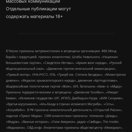
массовых коммуникаций
Отдельные публикации могут
содержать материалы 18+
В России признаны экстремистскими и запрещены организации: ФБК (Фонд
борьбы с коррупцией, признан иноагентом), Штабы Навального, «Национал-
большевистская партия», «Свидетели Иеговы», «Армия воли народа», «Русский
общенациональный союз», «Движение против нелегальной иммиграции»,
«Правый сектор», УНА-УНСО, УПА, «Тризуб им. Степана Бандеры», «Мизантропик
дивижн», «Меджлис крымскотатарского народа», движение «Артподготовка»,
общероссийская политическая партия «Воля», АУЕ, батальоны «Азов» и «Айдар».
Признаны террористическими и запрещены: «Движение Талибан», «Имарат
Кавказ», «Исламское государство» (ИГ, ИГИЛ), Джебхад-ан-Нусра, «АУМ Синрике»,
«Братья-мусульмане», «Аль-Каида в странах исламского Магриба», «Сеть»,
«Колумбайн». В РФ признана нежелательной деятельность «Открытой России»,
издания «Проект Медиа». СМИ-иноагентами признаны: телеканал «Дождь»,
«Медуза», «Важные истории», «Голос Америки», радио «Свобода», The Insider,
«Медиазона», ОВД-инфо. Иноагентами признаны общество/центр «Мемориал»,