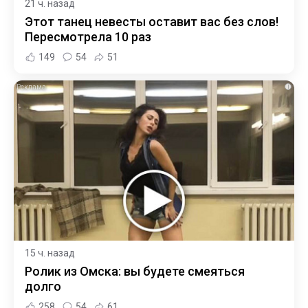
21 ч. назад
Этот танец невесты оставит вас без слов!
Пересмотрела 10 раз
149
54
51
i
15 ч. назад
Ролик из Омска: вы будете смеяться
долго
258
54
61