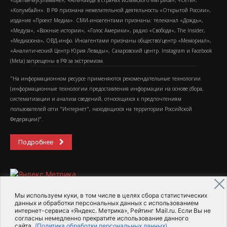
«Братья-мусульмане», «Аль-Каида в странах исламского Магриба», «Сеть»,
«Колумбайн». В РФ признана нежелательной деятельность «Открытой России»,
издания «Проект Медиа». СМИ-иноагентами признаны: телеканал «Дождь»,
«Медуза», «Важные истории», «Голос Америки», радио «Свобода», The Insider,
«Медиазона», ОВД-инфо. Иноагентами признаны общество/центр «Мемориал»,
«Аналитический Центр Юрия Левады», Сахаровский центр. Instagram и Facebook
(Metа) запрещены в РФ за экстремизм.
"На информационном ресурсе применяются рекомендательные технологии
(информационные технологии предоставления информации на основе сбора,
систематизации и анализа сведений, относящихся к предпочтениям
пользователей сети "Интернет", находящихся на территории Российской
Федерации)".
Подробнее
Мы используем куки, в том числе в целях сбора статистических
данных и обработки персональных данных с использованием
интернет-сервиса «Яндекс. Метрика», Рейтинг Mail.ru. Если Вы не
2015-2026- Информационное агентство МедиаПоток
согласны немедленно прекратите использование данного
сайта.
(Политика обработки персональных данных)