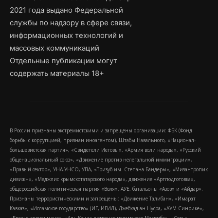
2021 года выдано Федеральной
службы по надзору в сфере связи,
информационных технологий и
массовых коммуникаций
Отдельные публикации могут
содержать материалы 18+
В России признаны экстремистскими и запрещены организации: ФБК (Фонд
борьбы с коррупцией, признан иноагентом), Штабы Навального, «Национал-
большевистская партия», «Свидетели Иеговы», «Армия воли народа», «Русский
общенациональный союз», «Движение против нелегальной иммиграции»,
«Правый сектор», УНА-УНСО, УПА, «Тризуб им. Степана Бандеры», «Мизантропик
дивижн», «Меджлис крымскотатарского народа», движение «Артподготовка»,
общероссийская политическая партия «Воля», АУЕ, батальоны «Азов» и «Айдар».
Признаны террористическими и запрещены: «Движение Талибан», «Имарат
Кавказ», «Исламское государство» (ИГ, ИГИЛ), Джебхад-ан-Нусра, «АУМ Синрике»,