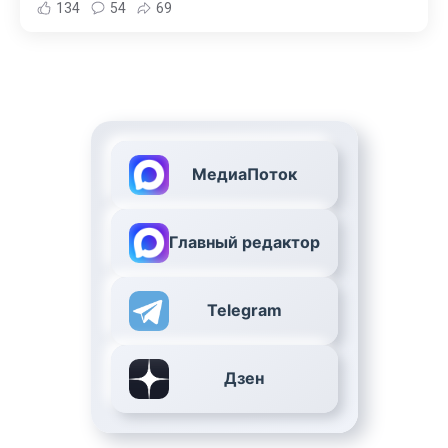
134
54
69
МедиаПоток
Главный редактор
Telegram
Дзен