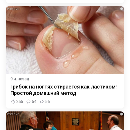
i
9 ч. назад
Грибок на ногтях стирается как ластиком!
Простой домашний метод
255
54
56
i