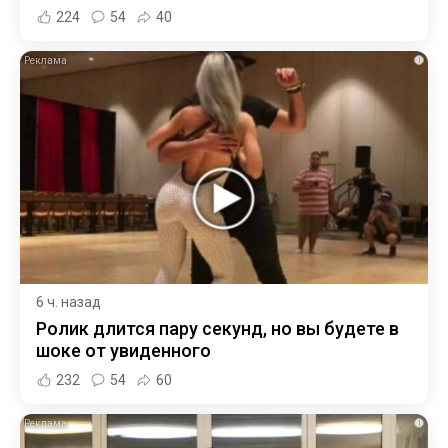
224
54
40
i
6 ч. назад
Ролик длится пару секунд, но вы будете в
шоке от увиденного
232
54
60
i