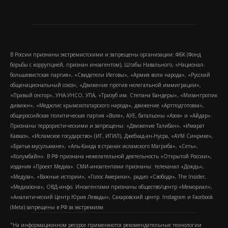
В России признаны экстремистскими и запрещены организации: ФБК (Фонд
борьбы с коррупцией, признан иноагентом), Штабы Навального, «Национал-
большевистская партия», «Свидетели Иеговы», «Армия воли народа», «Русский
общенациональный союз», «Движение против нелегальной иммиграции»,
«Правый сектор», УНА-УНСО, УПА, «Тризуб им. Степана Бандеры», «Мизантропик
дивижн», «Меджлис крымскотатарского народа», движение «Артподготовка»,
общероссийская политическая партия «Воля», АУЕ, батальоны «Азов» и «Айдар».
Признаны террористическими и запрещены: «Движение Талибан», «Имарат
Кавказ», «Исламское государство» (ИГ, ИГИЛ), Джебхад-ан-Нусра, «АУМ Синрике»,
«Братья-мусульмане», «Аль-Каида в странах исламского Магриба», «Сеть»,
«Колумбайн». В РФ признана нежелательной деятельность «Открытой России»,
издания «Проект Медиа». СМИ-иноагентами признаны: телеканал «Дождь»,
«Медуза», «Важные истории», «Голос Америки», радио «Свобода», The Insider,
«Медиазона», ОВД-инфо. Иноагентами признаны общество/центр «Мемориал»,
«Аналитический Центр Юрия Левады», Сахаровский центр. Instagram и Facebook
(Metа) запрещены в РФ за экстремизм.
"На информационном ресурсе применяются рекомендательные технологии