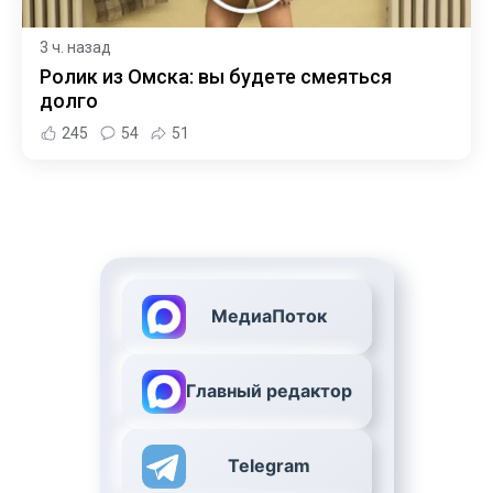
3 ч. назад
Ролик из Омска: вы будете смеяться
долго
245
54
51
МедиаПоток
Главный редактор
Telegram