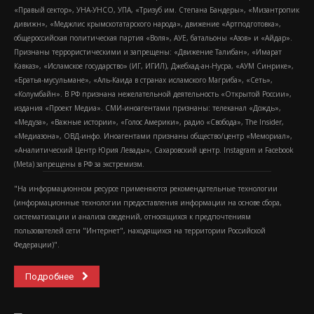
«Правый сектор», УНА-УНСО, УПА, «Тризуб им. Степана Бандеры», «Мизантропик
дивижн», «Меджлис крымскотатарского народа», движение «Артподготовка»,
общероссийская политическая партия «Воля», АУЕ, батальоны «Азов» и «Айдар».
Признаны террористическими и запрещены: «Движение Талибан», «Имарат
Кавказ», «Исламское государство» (ИГ, ИГИЛ), Джебхад-ан-Нусра, «АУМ Синрике»,
«Братья-мусульмане», «Аль-Каида в странах исламского Магриба», «Сеть»,
«Колумбайн». В РФ признана нежелательной деятельность «Открытой России»,
издания «Проект Медиа». СМИ-иноагентами признаны: телеканал «Дождь»,
«Медуза», «Важные истории», «Голос Америки», радио «Свобода», The Insider,
«Медиазона», ОВД-инфо. Иноагентами признаны общество/центр «Мемориал»,
«Аналитический Центр Юрия Левады», Сахаровский центр. Instagram и Facebook
(Metа) запрещены в РФ за экстремизм.
"На информационном ресурсе применяются рекомендательные технологии
(информационные технологии предоставления информации на основе сбора,
систематизации и анализа сведений, относящихся к предпочтениям
пользователей сети "Интернет", находящихся на территории Российской
Федерации)".
Подробнее