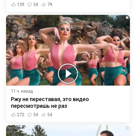
139
54
79
i
11 ч. назад
Ржу не переставая, это видео
пересмотришь не раз
272
54
54
i