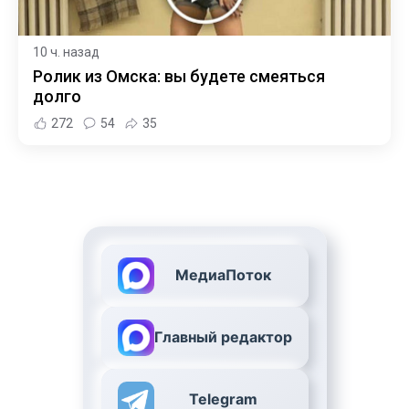
10 ч. назад
Ролик из Омска: вы будете смеяться
долго
272
54
35
МедиаПоток
Главный редактор
Telegram