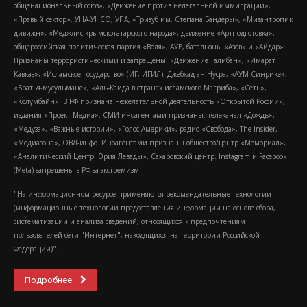
общенациональный союз», «Движение против нелегальной иммиграции»,
«Правый сектор», УНА-УНСО, УПА, «Тризуб им. Степана Бандеры», «Мизантропик
дивижн», «Меджлис крымскотатарского народа», движение «Артподготовка»,
общероссийская политическая партия «Воля», АУЕ, батальоны «Азов» и «Айдар».
Признаны террористическими и запрещены: «Движение Талибан», «Имарат
Кавказ», «Исламское государство» (ИГ, ИГИЛ), Джебхад-ан-Нусра, «АУМ Синрике»,
«Братья-мусульмане», «Аль-Каида в странах исламского Магриба», «Сеть»,
«Колумбайн». В РФ признана нежелательной деятельность «Открытой России»,
издания «Проект Медиа». СМИ-иноагентами признаны: телеканал «Дождь»,
«Медуза», «Важные истории», «Голос Америки», радио «Свобода», The Insider,
«Медиазона», ОВД-инфо. Иноагентами признаны общество/центр «Мемориал»,
«Аналитический Центр Юрия Левады», Сахаровский центр. Instagram и Facebook
(Metа) запрещены в РФ за экстремизм.
"На информационном ресурсе применяются рекомендательные технологии
(информационные технологии предоставления информации на основе сбора,
систематизации и анализа сведений, относящихся к предпочтениям
пользователей сети "Интернет", находящихся на территории Российской
Федерации)".
Подробнее