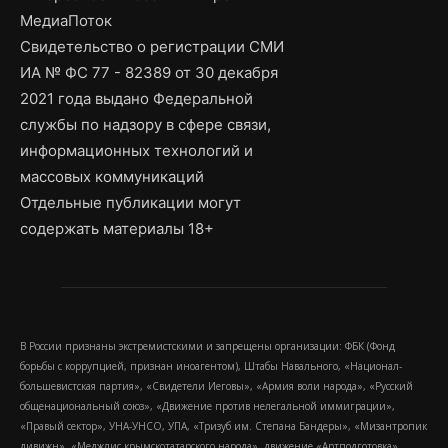
МедиаПоток
Свидетельство о регистрации СМИ
ИА № ФС 77 - 82389 от 30 декабря
2021 года выдано Федеральной
службы по надзору в сфере связи,
информационных технологий и
массовых коммуникаций
Отдельные публикации могут
содержать материалы 18+
В России признаны экстремистскими и запрещены организации: ФБК (Фонд
борьбы с коррупцией, признан иноагентом), Штабы Навального, «Национал-
большевистская партия», «Свидетели Иеговы», «Армия воли народа», «Русский
общенациональный союз», «Движение против нелегальной иммиграции»,
«Правый сектор», УНА-УНСО, УПА, «Тризуб им. Степана Бандеры», «Мизантропик
дивижн», «Меджлис крымскотатарского народа», движение «Артподготовка»,