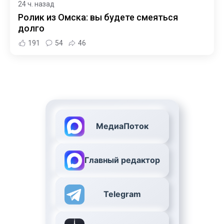
24 ч. назад
Ролик из Омска: вы будете смеяться
долго
191
54
46
МедиаПоток
Главный редактор
Telegram