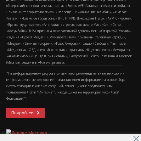
общероссийская политическая партия «Воля», АУЕ, батальоны «Азов» и «Айдар».
Признаны террористическими и запрещены: «Движение Талибан», «Имарат
Кавказ», «Исламское государство» (ИГ, ИГИЛ), Джебхад-ан-Нусра, «АУМ Синрике»,
«Братья-мусульмане», «Аль-Каида в странах исламского Магриба», «Сеть»,
«Колумбайн». В РФ признана нежелательной деятельность «Открытой России»,
издания «Проект Медиа». СМИ-иноагентами признаны: телеканал «Дождь»,
«Медуза», «Важные истории», «Голос Америки», радио «Свобода», The Insider,
«Медиазона», ОВД-инфо. Иноагентами признаны общество/центр «Мемориал»,
«Аналитический Центр Юрия Левады», Сахаровский центр. Instagram и Facebook
(Metа) запрещены в РФ за экстремизм.
"На информационном ресурсе применяются рекомендательные технологии
(информационные технологии предоставления информации на основе сбора,
систематизации и анализа сведений, относящихся к предпочтениям
пользователей сети "Интернет", находящихся на территории Российской
Федерации)".
Подробнее