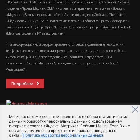
«Колумбайн». В РФ признана нежелательной деятельность «Открытой России»,
издания «Проект Медиа». СМИ-иноагентами признаны: телеканал «Дождь»,
«Медуза», «Важные истории», «Голос Америки», радио «Свобода», The Insider,
«Медиазона», ОВД-инфо. Иноагентами признаны общество/центр «Мемориал»,
«Аналитический Центр Юрия Левады», Сахаровский центр. Instagram и Facebook
(Metа) запрещены в РФ за экстремизм.
"На информационном ресурсе применяются рекомендательные технологии
(информационные технологии предоставления информации на основе сбора,
систематизации и анализа сведений, относящихся к предпочтениям
пользователей сети "Интернет", находящихся на территории Российской
Федерации)".
Подробнее
Мы используем куки, в том числе в целях сбора статистических
данных и обработки персональных данных с использованием
интернет-сервиса «Яндекс. Метрика», Рейтинг Mail.ru. Если Вы не
2015-2026- Информационное агентство МедиаПоток
согласны немедленно прекратите использование данного
сайта.
(Политика обработки персональных данных)