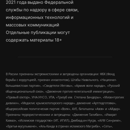
2021 года выдано Федеральной
службы по надзору в сфере связи,
информационных технологий и
массовых коммуникаций
Отдельные публикации могут
содержать материалы 18+
В России признаны экстремистскими и запрещены организации: ФБК (Фонд
борьбы с коррупцией, признан иноагентом), Штабы Навального, «Национал-
большевистская партия», «Свидетели Иеговы», «Армия воли народа», «Русский
общенациональный союз», «Движение против нелегальной иммиграции»,
«Правый сектор», УНА-УНСО, УПА, «Тризуб им. Степана Бандеры», «Мизантропик
дивижн», «Меджлис крымскотатарского народа», движение «Артподготовка»,
общероссийская политическая партия «Воля», АУЕ, батальоны «Азов» и «Айдар».
Признаны террористическими и запрещены: «Движение Талибан», «Имарат
Кавказ», «Исламское государство» (ИГ, ИГИЛ), Джебхад-ан-Нусра, «АУМ Синрике»,
«Братья-мусульмане», «Аль-Каида в странах исламского Магриба», «Сеть»,