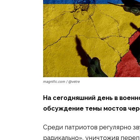
magnific.com / @vetre
На сегодняшний день в воен
обсуждение темы мостов чер
Среди патриотов регулярно з
радикально», уничтожив перепр