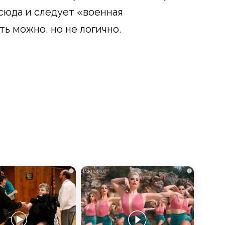
сюда и следует «военная
ь можно, но не логично.
i
i