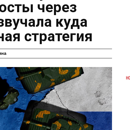
осты через
звучала куда
ная стратегия
ина
Н