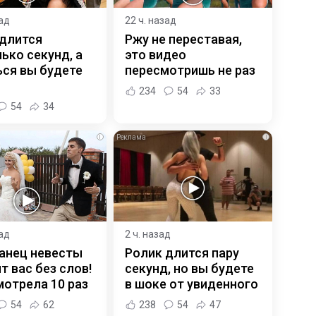
зад
22 ч. назад
 длится
Ржу не переставая,
ько секунд, а
это видео
ся вы будете
пересмотришь не раз
234
54
33
54
34
i
i
зад
2 ч. назад
анец невесты
Ролик длится пару
т вас без слов!
секунд, но вы будете
отрела 10 раз
в шоке от увиденного
54
62
238
54
47