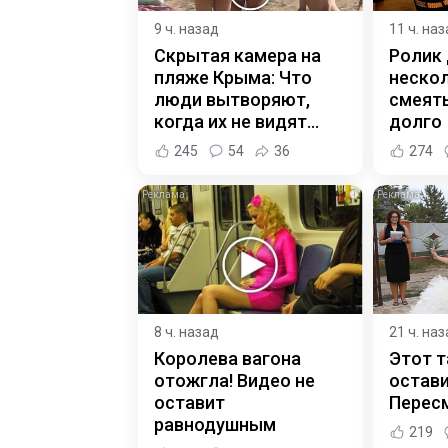
9 ч. назад
11 ч. на
Скрытая камера на
Ролик
пляже Крыма: Что
нескол
люди вытворяют,
смеять
когда их не видят...
долго
245
54
36
274
i
8 ч. назад
21 ч. на
Королева вагона
Этот т
отожгла! Видео не
остави
оставит
Пересм
равнодушным
219