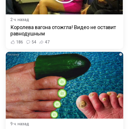
2 ч. назад
Королева вагона отожгла! Видео не оставит
равнодушным
186
54
47
i
9 ч. назад