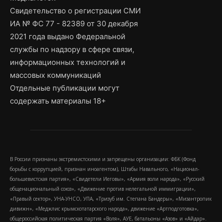
Свидетельство о регистрации СМИ
ИА № ФС 77 - 82389 от 30 декабря
2021 года выдано Федеральной
службы по надзору в сфере связи,
информационных технологий и
массовых коммуникаций
Отдельные публикации могут
содержать материалы 18+
В России признаны экстремистскими и запрещены организации: ФБК (Фонд
борьбы с коррупцией, признан иноагентом), Штабы Навального, «Национал-
большевистская партия», «Свидетели Иеговы», «Армия воли народа», «Русский
общенациональный союз», «Движение против нелегальной иммиграции»,
«Правый сектор», УНА-УНСО, УПА, «Тризуб им. Степана Бандеры», «Мизантропик
дивижн», «Меджлис крымскотатарского народа», движение «Артподготовка»,
общероссийская политическая партия «Воля», АУЕ, батальоны «Азов» и «Айдар».