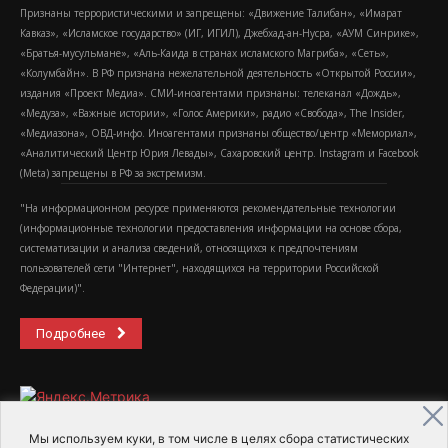
Признаны террористическими и запрещены: «Движение Талибан», «Имарат
Кавказ», «Исламское государство» (ИГ, ИГИЛ), Джебхад-ан-Нусра, «АУМ Синрике»,
«Братья-мусульмане», «Аль-Каида в странах исламского Магриба», «Сеть»,
«Колумбайн». В РФ признана нежелательной деятельность «Открытой России»,
издания «Проект Медиа». СМИ-иноагентами признаны: телеканал «Дождь»,
«Медуза», «Важные истории», «Голос Америки», радио «Свобода», The Insider,
«Медиазона», ОВД-инфо. Иноагентами признаны общество/центр «Мемориал»,
«Аналитический Центр Юрия Левады», Сахаровский центр. Instagram и Facebook
(Metа) запрещены в РФ за экстремизм.
"На информационном ресурсе применяются рекомендательные технологии
(информационные технологии предоставления информации на основе сбора,
систематизации и анализа сведений, относящихся к предпочтениям
пользователей сети "Интернет", находящихся на территории Российской
Федерации)".
Подробнее
Мы используем куки, в том числе в целях сбора статистических