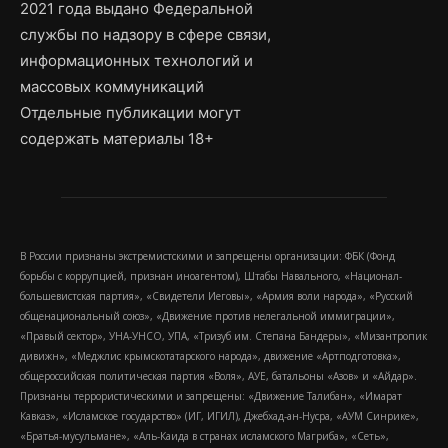
2021 года выдано Федеральной
службы по надзору в сфере связи,
информационных технологий и
массовых коммуникаций
Отдельные публикации могут
содержать материалы 18+
В России признаны экстремистскими и запрещены организации: ФБК (Фонд
борьбы с коррупцией, признан иноагентом), Штабы Навального, «Национал-
большевистская партия», «Свидетели Иеговы», «Армия воли народа», «Русский
общенациональный союз», «Движение против нелегальной иммиграции»,
«Правый сектор», УНА-УНСО, УПА, «Тризуб им. Степана Бандеры», «Мизантропик
дивижн», «Меджлис крымскотатарского народа», движение «Артподготовка»,
общероссийская политическая партия «Воля», АУЕ, батальоны «Азов» и «Айдар».
Признаны террористическими и запрещены: «Движение Талибан», «Имарат
Кавказ», «Исламское государство» (ИГ, ИГИЛ), Джебхад-ан-Нусра, «АУМ Синрике»,
«Братья-мусульмане», «Аль-Каида в странах исламского Магриба», «Сеть»,