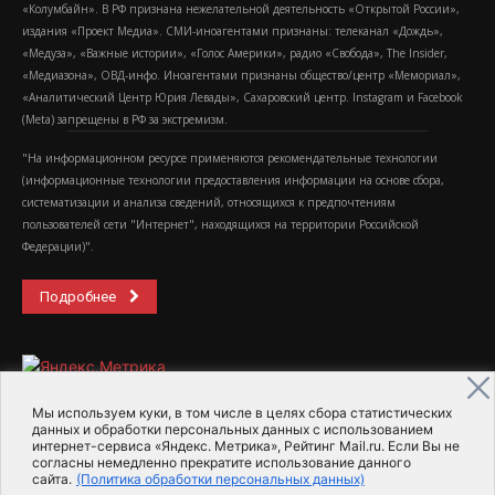
«Колумбайн». В РФ признана нежелательной деятельность «Открытой России»,
издания «Проект Медиа». СМИ-иноагентами признаны: телеканал «Дождь»,
«Медуза», «Важные истории», «Голос Америки», радио «Свобода», The Insider,
«Медиазона», ОВД-инфо. Иноагентами признаны общество/центр «Мемориал»,
«Аналитический Центр Юрия Левады», Сахаровский центр. Instagram и Facebook
(Metа) запрещены в РФ за экстремизм.
"На информационном ресурсе применяются рекомендательные технологии
(информационные технологии предоставления информации на основе сбора,
систематизации и анализа сведений, относящихся к предпочтениям
пользователей сети "Интернет", находящихся на территории Российской
Федерации)".
Подробнее
Мы используем куки, в том числе в целях сбора статистических
данных и обработки персональных данных с использованием
интернет-сервиса «Яндекс. Метрика», Рейтинг Mail.ru. Если Вы не
2015-2026- Информационное агентство МедиаПоток
согласны немедленно прекратите использование данного
сайта.
(Политика обработки персональных данных)