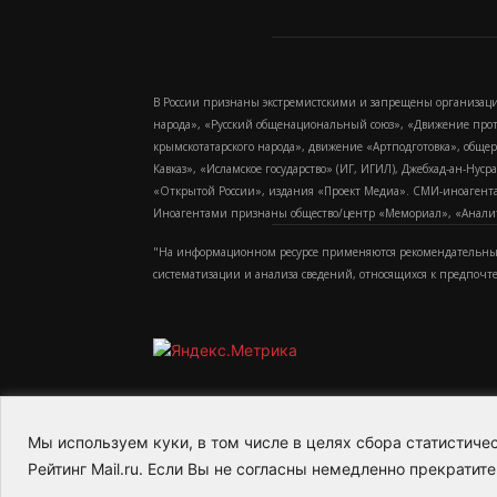
В России признаны экстремистскими и запрещены организаци
народа», «Русский общенациональный союз», «Движение про
крымскотатарского народа», движение «Артподготовка», обще
Кавказ», «Исламское государство» (ИГ, ИГИЛ), Джебхад-ан-Ну
«Открытой России», издания «Проект Медиа». СМИ-иноагентам
Иноагентами признаны общество/центр «Мемориал», «Аналитич
"На информационном ресурсе применяются рекомендательные
систематизации и анализа сведений, относящихся к предпочт
Мы используем куки, в том числе в целях сбора статистич
2015-2026- Информационное агентство МедиаПото
Рейтинг Mail.ru. Если Вы не согласны немедленно прекратите