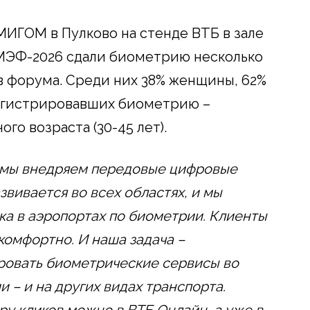
МИГОМ в Пулково на стенде ВТБ в зале
ПМЭФ-2026 сдали биометрию несколько
в форума. Среди них 38% женщины, 62%
регистрировавших биометрию –
го возраста (30-45 лет).
 мы внедряем передовые цифровые
звивается во всех областях, и мы
ка в аэропортах по биометрии. Клиенты
комфортно. И наша задача –
ровать биометрические сервисы во
и – и на других видах транспорта.
ру кликов можно в ВТБ Онлайн, а уже в