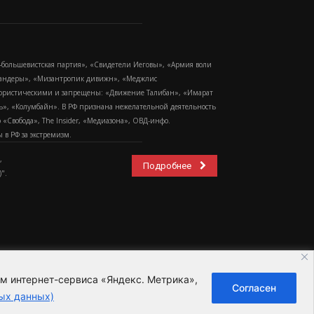
-большевистская партия», «Свидетели Иеговы», «Армия воли
 Бандеры», «Мизантропик дивижн», «Меджлис
еррористическими и запрещены: «Движение Талибан», «Имарат
еть», «Колумбайн». В РФ признана нежелательной деятельность
Свобода», The Insider, «Медиазона», ОВД-инфо.
в РФ за экстремизм.
,
Подробнее
".
ем интернет-сервиса «Яндекс. Метрика»,
Согласен
ьзовательское соглашение
ых данных)
ных данных