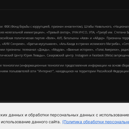
и: ФБК (Фонд борьбы с коррупцией, признан иноагентом), Штабы Навального, «Национал
тив нелегальной иммиграции», «Правый сектор», УНА-УНСО, УПА, «Тризуб им. Степана
российская политическая партия «Воля», АУЕ, батальоны «Азов» и «Айдар». Признаны т
сра, «АУМ Синрике», «Братья-мусульмане», «Аль-Каида в странах исламского Магриба», «С
и признаны: телеканал «Дождь», «Медуза», «Важные истории», «Голос Америки», радио «
еский Центр Юрия Левады», Сахаровский центр. Instagram и Facebook (Metа) запрещены 
 технологии (информационные технологии предоставления информации на основе сбора
ениям пользователей сети "Интернет", находящихся на территории Российской Федерации)
еских данных и обработки персональных данных с использовани
Для справки
Об издании
Пол
к
 использование данного сайта.
(Политика обработки персональн
Политика обработки персональ