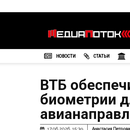
Информационное
агентство
"МедиаПоток"
НОВОСТИ
CТАТЬИ
ВТБ обеспеч
биометрии д
авианаправ
17.06.2026, 15:39
Анастасия Петрова