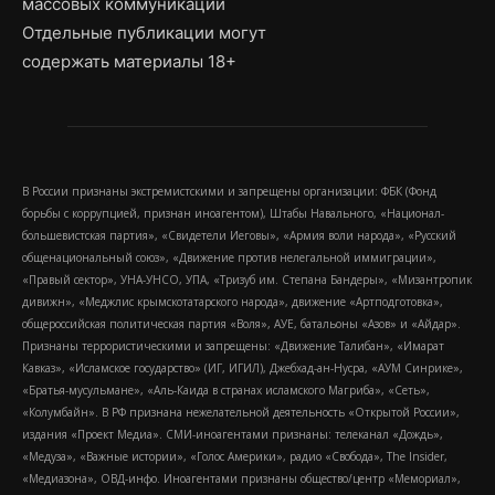
массовых коммуникаций
Отдельные публикации могут
содержать материалы 18+
В России признаны экстремистскими и запрещены организации: ФБК (Фонд
борьбы с коррупцией, признан иноагентом), Штабы Навального, «Национал-
большевистская партия», «Свидетели Иеговы», «Армия воли народа», «Русский
общенациональный союз», «Движение против нелегальной иммиграции»,
«Правый сектор», УНА-УНСО, УПА, «Тризуб им. Степана Бандеры», «Мизантропик
дивижн», «Меджлис крымскотатарского народа», движение «Артподготовка»,
общероссийская политическая партия «Воля», АУЕ, батальоны «Азов» и «Айдар».
Признаны террористическими и запрещены: «Движение Талибан», «Имарат
Кавказ», «Исламское государство» (ИГ, ИГИЛ), Джебхад-ан-Нусра, «АУМ Синрике»,
«Братья-мусульмане», «Аль-Каида в странах исламского Магриба», «Сеть»,
«Колумбайн». В РФ признана нежелательной деятельность «Открытой России»,
издания «Проект Медиа». СМИ-иноагентами признаны: телеканал «Дождь»,
«Медуза», «Важные истории», «Голос Америки», радио «Свобода», The Insider,
«Медиазона», ОВД-инфо. Иноагентами признаны общество/центр «Мемориал»,