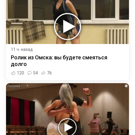
11 ч. назад
Ролик из Омска: вы будете смеяться
долго
120
54
76
i