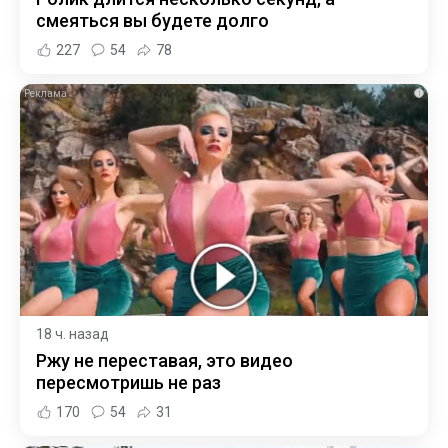
смеяться вы будете долго
227
54
78
i
18 ч. назад
Ржу не переставая, это видео
пересмотришь не раз
170
54
31