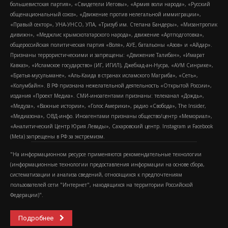
большевистская партия», «Свидетели Иеговы», «Армия воли народа», «Русский
общенациональный союз», «Движение против нелегальной иммиграции»,
«Правый сектор», УНА-УНСО, УПА, «Тризуб им. Степана Бандеры», «Мизантропик
дивижн», «Меджлис крымскотатарского народа», движение «Артподготовка»,
общероссийская политическая партия «Воля», АУЕ, батальоны «Азов» и «Айдар».
Признаны террористическими и запрещены: «Движение Талибан», «Имарат
Кавказ», «Исламское государство» (ИГ, ИГИЛ), Джебхад-ан-Нусра, «АУМ Синрике»,
«Братья-мусульмане», «Аль-Каида в странах исламского Магриба», «Сеть»,
«Колумбайн». В РФ признана нежелательной деятельность «Открытой России»,
издания «Проект Медиа». СМИ-иноагентами признаны: телеканал «Дождь»,
«Медуза», «Важные истории», «Голос Америки», радио «Свобода», The Insider,
«Медиазона», ОВД-инфо. Иноагентами признаны общество/центр «Мемориал»,
«Аналитический Центр Юрия Левады», Сахаровский центр. Instagram и Facebook
(Metа) запрещены в РФ за экстремизм.
"На информационном ресурсе применяются рекомендательные технологии
(информационные технологии предоставления информации на основе сбора,
систематизации и анализа сведений, относящихся к предпочтениям
пользователей сети "Интернет", находящихся на территории Российской
Федерации)".
Подробнее