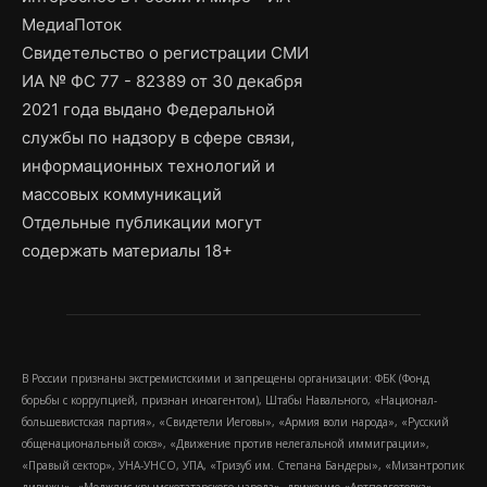
МедиаПоток
Свидетельство о регистрации СМИ
ИА № ФС 77 - 82389 от 30 декабря
2021 года выдано Федеральной
службы по надзору в сфере связи,
информационных технологий и
массовых коммуникаций
Отдельные публикации могут
содержать материалы 18+
В России признаны экстремистскими и запрещены организации: ФБК (Фонд
борьбы с коррупцией, признан иноагентом), Штабы Навального, «Национал-
большевистская партия», «Свидетели Иеговы», «Армия воли народа», «Русский
общенациональный союз», «Движение против нелегальной иммиграции»,
«Правый сектор», УНА-УНСО, УПА, «Тризуб им. Степана Бандеры», «Мизантропик
дивижн», «Меджлис крымскотатарского народа», движение «Артподготовка»,