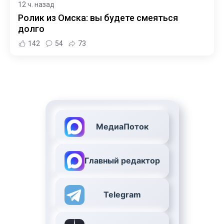
12 ч. назад
Ролик из Омска: вы будете смеяться
долго
142
54
73
МедиаПоток
Главный редактор
Telegram