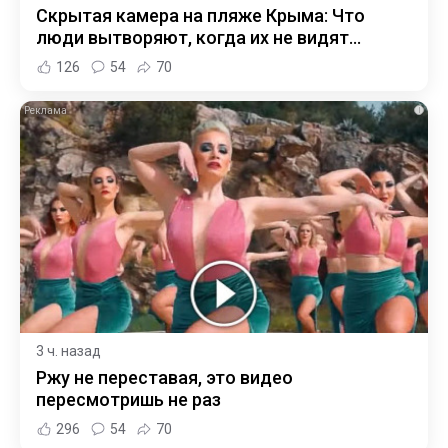
Скрытая камера на пляже Крыма: Что
люди вытворяют, когда их не видят...
126
54
70
i
3 ч. назад
Ржу не переставая, это видео
пересмотришь не раз
296
54
70