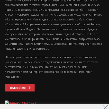
общероссийская политическая партия «Воля», АУЕ, батальоны «Азов» и «Айдар».
Признаны террористическими и запрещены: «Движение Талибан», «Имарат
Кавказ», «Исламское государство» (ИГ, ИГИЛ), Джебхад-ан-Нусра, «АУМ Синрике»,
«Братья-мусульмане», «Аль-Каида в странах исламского Магриба», «Сеть»,
«Колумбайн». В РФ признана нежелательной деятельность «Открытой России»,
издания «Проект Медиа». СМИ-иноагентами признаны: телеканал «Дождь»,
«Медуза», «Важные истории», «Голос Америки», радио «Свобода», The Insider,
«Медиазона», ОВД-инфо. Иноагентами признаны общество/центр «Мемориал»,
«Аналитический Центр Юрия Левады», Сахаровский центр. Instagram и Facebook
(Metа) запрещены в РФ за экстремизм.
"На информационном ресурсе применяются рекомендательные технологии
(информационные технологии предоставления информации на основе сбора,
систематизации и анализа сведений, относящихся к предпочтениям
пользователей сети "Интернет", находящихся на территории Российской
Федерации)".
Подробнее