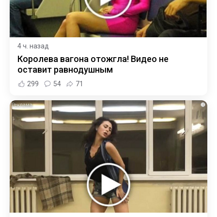
4 ч. назад
Королева вагона отожгла! Видео не
оставит равнодушным
299
54
71
i