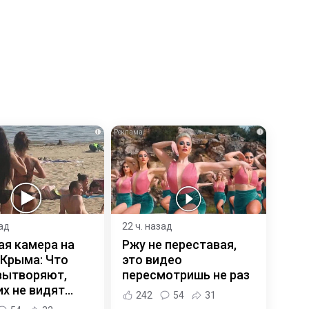
i
i
зад
22 ч. назад
ая камера на
Ржу не переставая,
 Крыма: Что
это видео
вытворяют,
пересмотришь не раз
х не видят...
242
54
31