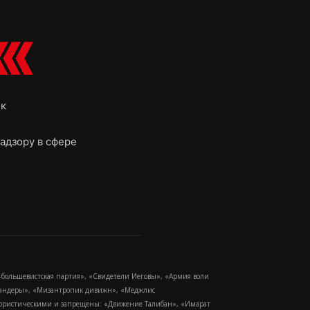
ок
адзору в сфере
-большевистская партия», «Свидетели Иеговы», «Армия воли
 Бандеры», «Мизантропик дивижн», «Меджлис
еррористическими и запрещены: «Движение Талибан», «Имарат