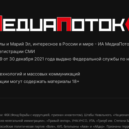
ы и Марий Эл, интересное в России и мире - ИА МедиаПот
регистрации СМИ
9 от 30 декабря 2021 года выдано Федеральной службы по н
ехнологий и массовых коммуникаций
ции могут содержать материалы 18+
и: ФБК (Фонд борьбы с коррупцией, признан иноагентом), Штабы Навального, «Национал
тив нелегальной иммиграции», «Правый сектор», УНА-УНСО, УПА, «Тризуб им. Степана
российская политическая партия «Воля», АУЕ, батальоны «Азов» и «Айдар». Признаны т