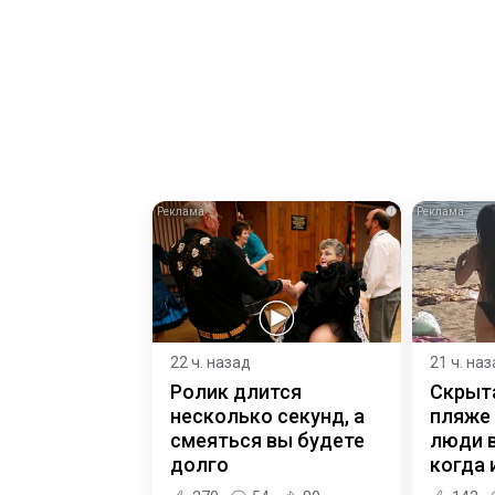
i
22 ч. назад
21 ч. на
Ролик длится
Скрыт
несколько секунд, а
пляже
смеяться вы будете
люди 
долго
когда и