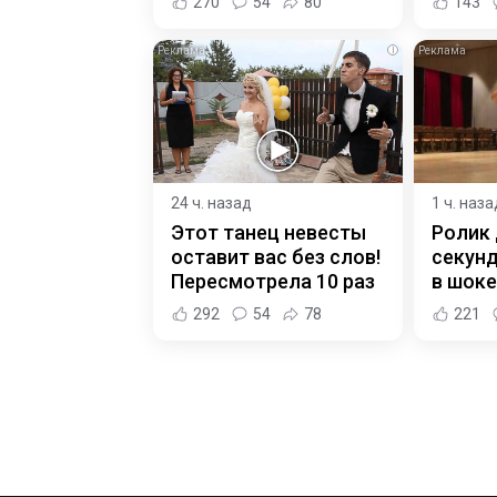
270
54
80
143
i
24 ч. назад
1 ч. наза
Этот танец невесты
Ролик 
оставит вас без слов!
секунд
Пересмотрела 10 раз
в шоке
292
54
78
221