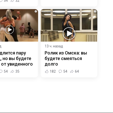
54
32
i
i
д
13 ч. назад
длится пару
Ролик из Омска: вы
, но вы будете
будете смеяться
 от увиденного
долго
54
35
182
54
64