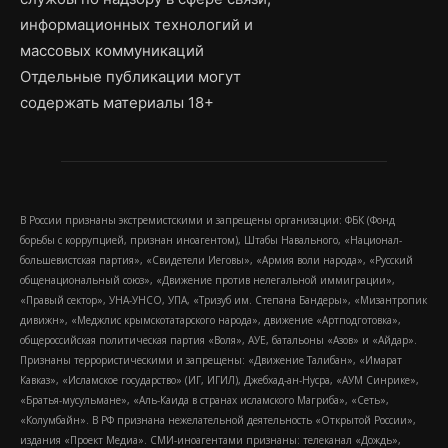
информационных технологий и
массовых коммуникаций
Отдельные публикации могут
содержать материалы 18+
В России признаны экстремистскими и запрещены организации: ФБК (Фонд
борьбы с коррупцией, признан иноагентом), Штабы Навального, «Национал-
большевистская партия», «Свидетели Иеговы», «Армия воли народа», «Русский
общенациональный союз», «Движение против нелегальной иммиграции»,
«Правый сектор», УНА-УНСО, УПА, «Тризуб им. Степана Бандеры», «Мизантропик
дивижн», «Меджлис крымскотатарского народа», движение «Артподготовка»,
общероссийская политическая партия «Воля», АУЕ, батальоны «Азов» и «Айдар».
Признаны террористическими и запрещены: «Движение Талибан», «Имарат
Кавказ», «Исламское государство» (ИГ, ИГИЛ), Джебхад-ан-Нусра, «АУМ Синрике»,
«Братья-мусульмане», «Аль-Каида в странах исламского Магриба», «Сеть»,
«Колумбайн». В РФ признана нежелательной деятельность «Открытой России»,
издания «Проект Медиа». СМИ-иноагентами признаны: телеканал «Дождь»,