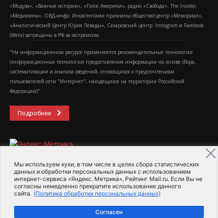
«Медуза», «Важные истории», «Голос Америки», радио «Свобода», The Insider,
«Медиазона», ОВД-инфо. Иноагентами признаны общество/центр «Мемориал»,
«Аналитический Центр Юрия Левады», Сахаровский центр. Instagram и Facebook
(Metа) запрещены в РФ за экстремизм.
"На информационном ресурсе применяются рекомендательные технологии
(информационные технологии предоставления информации на основе сбора,
систематизации и анализа сведений, относящихся к предпочтениям
пользователей сети "Интернет", находящихся на территории Российской
Федерации)".
Подробнее
Мы используем куки, в том числе в целях сбора статистических
данных и обработки персональных данных с использованием
интернет-сервиса «Яндекс. Метрика», Рейтинг Mail.ru. Если Вы не
2015-2026- Информационное агентство МедиаПоток
согласны немедленно прекратите использование данного
сайта.
(Политика обработки персональных данных)
Для справки
Об издании
Пользовательское соглашение
Согласен
Политика обработки персональных данных