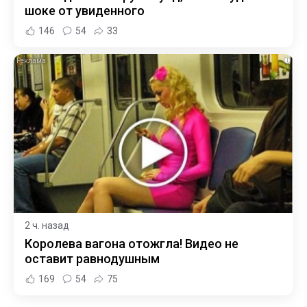
шоке от увиденного
146
54
33
i
2 ч. назад
Королева вагона отожгла! Видео не
оставит равнодушным
169
54
75