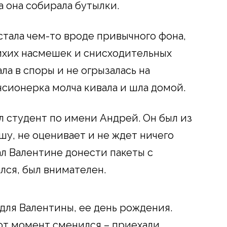
 она собирала бутылки.
стала чем-то вроде привычного фона,
ихих насмешек и снисходительных
ала в споры и не огрызалась на
нсионерка молча кивала и шла домой.
л студент по имени Андрей. Он был из
ушу, не оценивает и не ждет ничего
ал Валентине донести пакеты с
лся, был внимателен.
для Валентины, ее день рождения.
от момент сменился – приехали