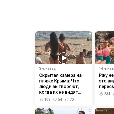
i
3 ч. назад
14 ч. на
Скрытая камера на
Ржу не
пляже Крыма: Что
это ви
люди вытворяют,
пересм
когда их не видят...
234
103
54
70
i