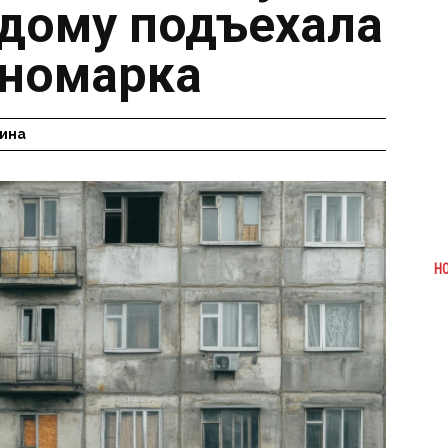
 дому подъехала
иномарка
ина
Н