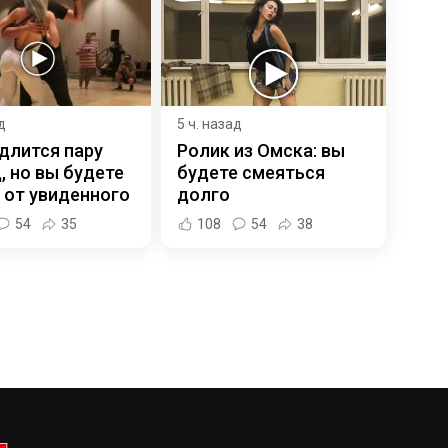
д
5 ч. назад
длится пару
Ролик из Омска: вы
, но вы будете
будете смеяться
 от увиденного
долго
54
35
108
54
38