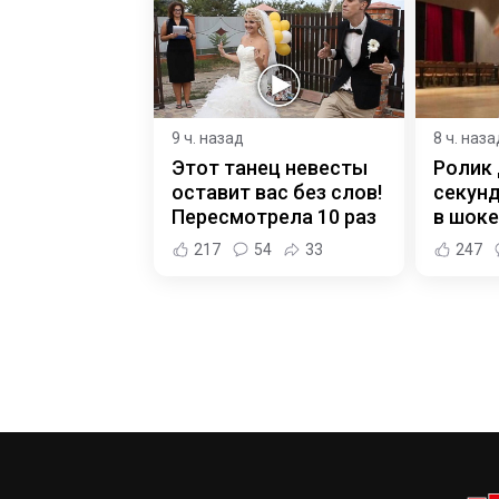
9 ч. назад
8 ч. наза
Этот танец невесты
Ролик 
оставит вас без слов!
секунд
Пересмотрела 10 раз
в шоке
217
54
33
247