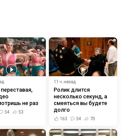
i
i
зад
11 ч. назад
 переставая,
Ролик длится
део
несколько секунд, а
отришь не раз
смеяться вы будете
долго
54
53
163
54
70
i
i