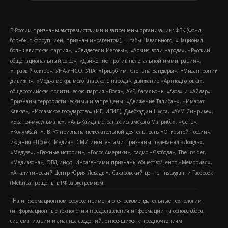
В России признаны экстремистскими и запрещены организации: ФБК (Фонд
борьбы с коррупцией, признан иноагентом), Штабы Навального, «Национал-
большевистская партия», «Свидетели Иеговы», «Армия воли народа», «Русский
общенациональный союз», «Движение против нелегальной иммиграции»,
«Правый сектор», УНА-УНСО, УПА, «Тризуб им. Степана Бандеры», «Мизантропик
дивижн», «Меджлис крымскотатарского народа», движение «Артподготовка»,
общероссийская политическая партия «Воля», АУЕ, батальоны «Азов» и «Айдар».
Признаны террористическими и запрещены: «Движение Талибан», «Имарат
Кавказ», «Исламское государство» (ИГ, ИГИЛ), Джебхад-ан-Нусра, «АУМ Синрике»,
«Братья-мусульмане», «Аль-Каида в странах исламского Магриба», «Сеть»,
«Колумбайн». В РФ признана нежелательной деятельность «Открытой России»,
издания «Проект Медиа». СМИ-иноагентами признаны: телеканал «Дождь»,
«Медуза», «Важные истории», «Голос Америки», радио «Свобода», The Insider,
«Медиазона», ОВД-инфо. Иноагентами признаны общество/центр «Мемориал»,
«Аналитический Центр Юрия Левады», Сахаровский центр. Instagram и Facebook
(Metа) запрещены в РФ за экстремизм.
"На информационном ресурсе применяются рекомендательные технологии
(информационные технологии предоставления информации на основе сбора,
систематизации и анализа сведений, относящихся к предпочтениям