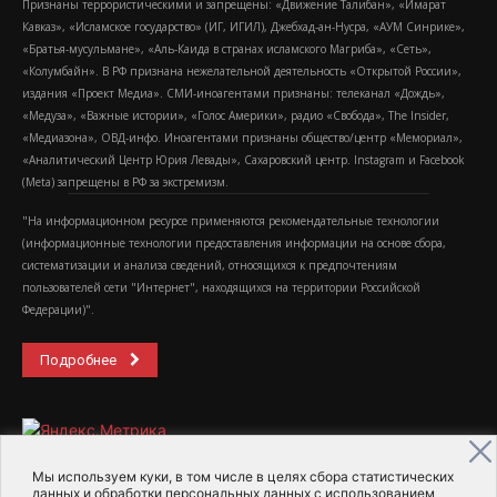
Признаны террористическими и запрещены: «Движение Талибан», «Имарат
Кавказ», «Исламское государство» (ИГ, ИГИЛ), Джебхад-ан-Нусра, «АУМ Синрике»,
«Братья-мусульмане», «Аль-Каида в странах исламского Магриба», «Сеть»,
«Колумбайн». В РФ признана нежелательной деятельность «Открытой России»,
издания «Проект Медиа». СМИ-иноагентами признаны: телеканал «Дождь»,
«Медуза», «Важные истории», «Голос Америки», радио «Свобода», The Insider,
«Медиазона», ОВД-инфо. Иноагентами признаны общество/центр «Мемориал»,
«Аналитический Центр Юрия Левады», Сахаровский центр. Instagram и Facebook
(Metа) запрещены в РФ за экстремизм.
"На информационном ресурсе применяются рекомендательные технологии
(информационные технологии предоставления информации на основе сбора,
систематизации и анализа сведений, относящихся к предпочтениям
пользователей сети "Интернет", находящихся на территории Российской
Федерации)".
Подробнее
Мы используем куки, в том числе в целях сбора статистических
данных и обработки персональных данных с использованием