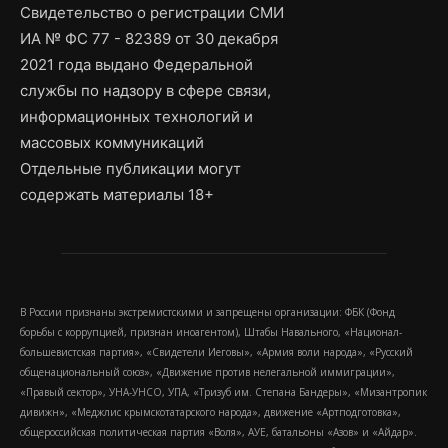
Свидетельство о регистрации СМИ
ИА № ФС 77 - 82389 от 30 декабря
2021 года выдано Федеральной
службы по надзору в сфере связи,
информационных технологий и
массовых коммуникаций
Отдельные публикации могут
содержать материалы 18+
В России признаны экстремистскими и запрещены организации: ФБК (Фонд
борьбы с коррупцией, признан иноагентом), Штабы Навального, «Национал-
большевистская партия», «Свидетели Иеговы», «Армия воли народа», «Русский
общенациональный союз», «Движение против нелегальной иммиграции»,
«Правый сектор», УНА-УНСО, УПА, «Тризуб им. Степана Бандеры», «Мизантропик
дивижн», «Меджлис крымскотатарского народа», движение «Артподготовка»,
общероссийская политическая партия «Воля», АУЕ, батальоны «Азов» и «Айдар».