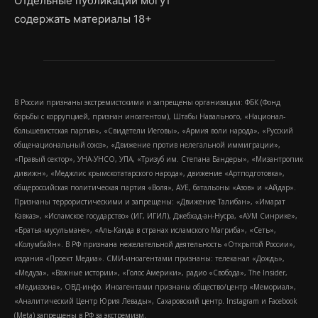
Отдельные публикации могут
содержать материалы 18+
В России признаны экстремистскими и запрещены организации: ФБК (Фонд
борьбы с коррупцией, признан иноагентом), Штабы Навального, «Национал-
большевистская партия», «Свидетели Иеговы», «Армия воли народа», «Русский
общенациональный союз», «Движение против нелегальной иммиграции»,
«Правый сектор», УНА-УНСО, УПА, «Тризуб им. Степана Бандеры», «Мизантропик
дивижн», «Меджлис крымскотатарского народа», движение «Артподготовка»,
общероссийская политическая партия «Воля», АУЕ, батальоны «Азов» и «Айдар».
Признаны террористическими и запрещены: «Движение Талибан», «Имарат
Кавказ», «Исламское государство» (ИГ, ИГИЛ), Джебхад-ан-Нусра, «АУМ Синрике»,
«Братья-мусульмане», «Аль-Каида в странах исламского Магриба», «Сеть»,
«Колумбайн». В РФ признана нежелательной деятельность «Открытой России»,
издания «Проект Медиа». СМИ-иноагентами признаны: телеканал «Дождь»,
«Медуза», «Важные истории», «Голос Америки», радио «Свобода», The Insider,
«Медиазона», ОВД-инфо. Иноагентами признаны общество/центр «Мемориал»,
«Аналитический Центр Юрия Левады», Сахаровский центр. Instagram и Facebook
(Metа) запрещены в РФ за экстремизм.