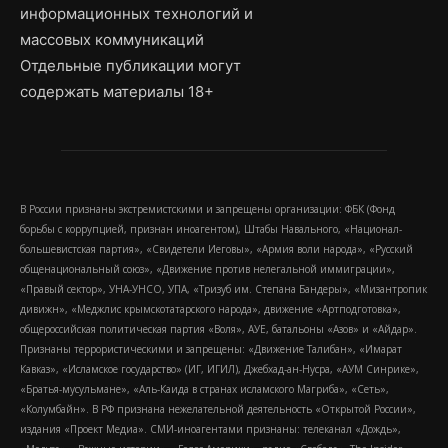
информационных технологий и
массовых коммуникаций
Отдельные публикации могут
содержать материалы 18+
В России признаны экстремистскими и запрещены организации: ФБК (Фонд
борьбы с коррупцией, признан иноагентом), Штабы Навального, «Национал-
большевистская партия», «Свидетели Иеговы», «Армия воли народа», «Русский
общенациональный союз», «Движение против нелегальной иммиграции»,
«Правый сектор», УНА-УНСО, УПА, «Тризуб им. Степана Бандеры», «Мизантропик
дивижн», «Меджлис крымскотатарского народа», движение «Артподготовка»,
общероссийская политическая партия «Воля», АУЕ, батальоны «Азов» и «Айдар».
Признаны террористическими и запрещены: «Движение Талибан», «Имарат
Кавказ», «Исламское государство» (ИГ, ИГИЛ), Джебхад-ан-Нусра, «АУМ Синрике»,
«Братья-мусульмане», «Аль-Каида в странах исламского Магриба», «Сеть»,
«Колумбайн». В РФ признана нежелательной деятельность «Открытой России»,
издания «Проект Медиа». СМИ-иноагентами признаны: телеканал «Дождь»,