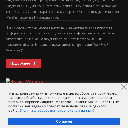
«Медуза», «Важные истории», «Голос Америки», радио «Свобода», The Insider,
«Медиазона», ОВД-инфо. Иноагентами признаны общество/центр «Мемориал»,
«Аналитический Центр Юрия Левады», Сахаровский центр. Instagram и Facebook
(Metа) запрещены в РФ за экстремизм.
"На информационном ресурсе применяются рекомендательные технологии
(информационные технологии предоставления информации на основе сбора,
систематизации и анализа сведений, относящихся к предпочтениям
пользователей сети "Интернет", находящихся на территории Российской
Федерации)".
Подробнее
Мы используем куки, в том числе в целях сбора статистических
данных и обработки персональных данных с использованием
интернет-сервиса «Яндекс. Метрика», Рейтинг Mail.ru. Если Вы не
2015-2026- Информационное агентство МедиаПоток
согласны немедленно прекратите использование данного
сайта.
(Политика обработки персональных данных)
Для справки
Об издании
Пользовательское соглашение
Согласен
Политика обработки персональных данных