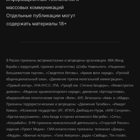
массовых коммуникаций
Отдельные публикации могут
содержать материалы 18+
В России признаны экстремистскими и запрещены организации: ФБК (Фонд
борьбы с коррупцией, признан иноагентом), Штабы Навального, «Национал-
большевистская партия», «Свидетели Иеговы», «Армия воли народа», «Русский
общенациональный союз», «Движение против нелегальной иммиграции»,
«Правый сектор», УНА-УНСО, УПА, «Тризуб им. Степана Бандеры», «Мизантропик
дивижн», «Меджлис крымскотатарского народа», движение «Артподготовка»,
общероссийская политическая партия «Воля», АУЕ, батальоны «Азов» и «Айдар».
Признаны террористическими и запрещены: «Движение Талибан», «Имарат
Кавказ», «Исламское государство» (ИГ, ИГИЛ), Джебхад-ан-Нусра, «АУМ Синрике»,
«Братья-мусульмане», «Аль-Каида в странах исламского Магриба», «Сеть»,
«Колумбайн». В РФ признана нежелательной деятельность «Открытой России»,
издания «Проект Медиа». СМИ-иноагентами признаны: телеканал «Дождь»,
«Медуза», «Важные истории», «Голос Америки», радио «Свобода», The Insider,