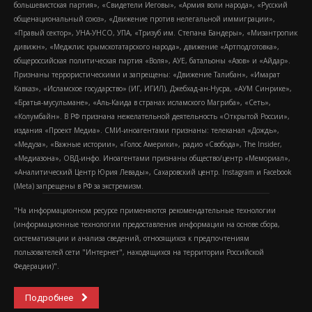
большевистская партия», «Свидетели Иеговы», «Армия воли народа», «Русский
общенациональный союз», «Движение против нелегальной иммиграции»,
«Правый сектор», УНА-УНСО, УПА, «Тризуб им. Степана Бандеры», «Мизантропик
дивижн», «Меджлис крымскотатарского народа», движение «Артподготовка»,
общероссийская политическая партия «Воля», АУЕ, батальоны «Азов» и «Айдар».
Признаны террористическими и запрещены: «Движение Талибан», «Имарат
Кавказ», «Исламское государство» (ИГ, ИГИЛ), Джебхад-ан-Нусра, «АУМ Синрике»,
«Братья-мусульмане», «Аль-Каида в странах исламского Магриба», «Сеть»,
«Колумбайн». В РФ признана нежелательной деятельность «Открытой России»,
издания «Проект Медиа». СМИ-иноагентами признаны: телеканал «Дождь»,
«Медуза», «Важные истории», «Голос Америки», радио «Свобода», The Insider,
«Медиазона», ОВД-инфо. Иноагентами признаны общество/центр «Мемориал»,
«Аналитический Центр Юрия Левады», Сахаровский центр. Instagram и Facebook
(Metа) запрещены в РФ за экстремизм.
"На информационном ресурсе применяются рекомендательные технологии
(информационные технологии предоставления информации на основе сбора,
систематизации и анализа сведений, относящихся к предпочтениям
пользователей сети "Интернет", находящихся на территории Российской
Федерации)".
Подробнее