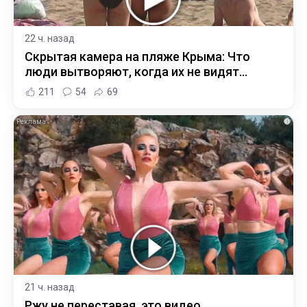
22 ч. назад
Скрытая камера на пляже Крыма: Что
люди вытворяют, когда их не видят...
211
54
69
i
21 ч. назад
Ржу не переставая, это видео