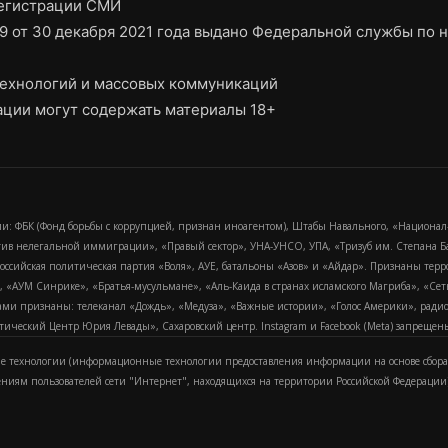
регистрации СМИ
9 от 30 декабря 2021 года выдано Федеральной службы по н
ехнологий и массовых коммуникаций
ции могут содержать материалы 18+
и: ФБК (Фонд борьбы с коррупцией, признан иноагентом), Штабы Навального, «Национал
тив нелегальной иммиграции», «Правый сектор», УНА-УНСО, УПА, «Тризуб им. Степана
российская политическая партия «Воля», АУЕ, батальоны «Азов» и «Айдар». Признаны т
сра, «АУМ Синрике», «Братья-мусульмане», «Аль-Каида в странах исламского Магриба», «С
и признаны: телеканал «Дождь», «Медуза», «Важные истории», «Голос Америки», радио «
еский Центр Юрия Левады», Сахаровский центр. Instagram и Facebook (Metа) запрещены 
 технологии (информационные технологии предоставления информации на основе сбора
ениям пользователей сети "Интернет", находящихся на территории Российской Федерации)