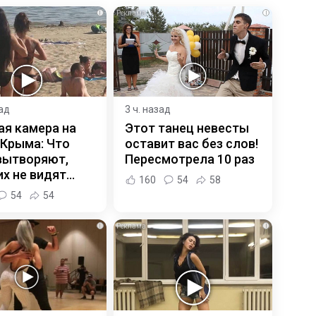
i
i
зад
3 ч. назад
ая камера на
Этот танец невесты
 Крыма: Что
оставит вас без слов!
вытворяют,
Пересмотрела 10 раз
х не видят...
160
54
58
54
54
i
i