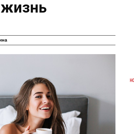
и жизнь
ина
Н