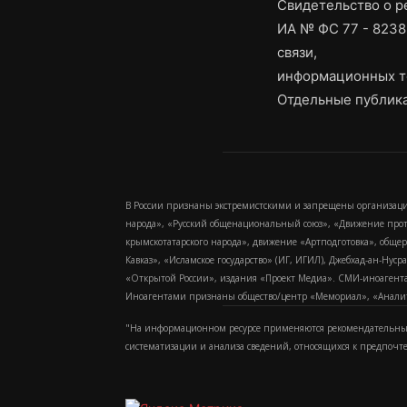
Свидетельство о 
ИА № ФС 77 - 8238
связи,
информационных т
Отдельные публика
В России признаны экстремистскими и запрещены организаци
народа», «Русский общенациональный союз», «Движение про
крымскотатарского народа», движение «Артподготовка», обще
Кавказ», «Исламское государство» (ИГ, ИГИЛ), Джебхад-ан-Ну
«Открытой России», издания «Проект Медиа». СМИ-иноагентам
Иноагентами признаны общество/центр «Мемориал», «Аналитич
"На информационном ресурсе применяются рекомендательные
систематизации и анализа сведений, относящихся к предпочт