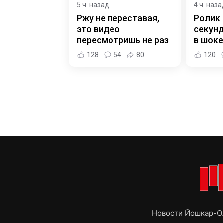
5 ч. назад
4 ч. наза
Ржу не переставая,
Ролик 
это видео
секунд
пересмотришь не раз
в шоке
128
54
80
120
Новости Йошкар-Ол