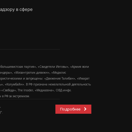
адзору в сфере
-большевистская партия», «Свидетели Иеговы», «Армия воли
 Бандеры», «Мизантропик дивижн», «Меджлис
еррористическими и запрещены: «Движение Талибан», «Имарат
еть», «Колумбайн». В РФ признана нежелательной деятельность
Свобода», The Insider, «Медиазона», ОВД-инфо.
в РФ за экстремизм.
,
Подробнее
".