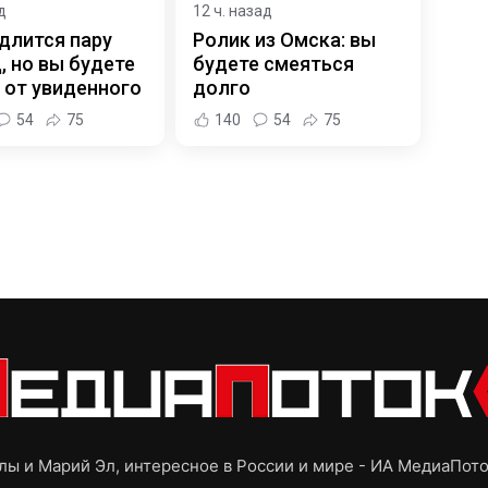
д
12 ч. назад
длится пару
Ролик из Омска: вы
, но вы будете
будете смеяться
 от увиденного
долго
54
75
140
54
75
ы и Марий Эл, интересное в России и мире - ИА МедиаПот