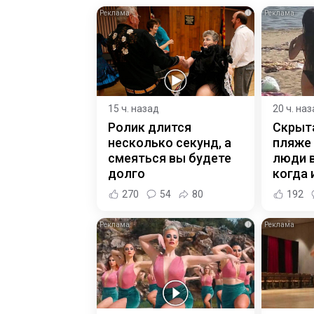
i
15 ч. назад
20 ч. на
Ролик длится
Скрыт
несколько секунд, а
пляже
смеяться вы будете
люди 
долго
когда и
270
54
80
192
i