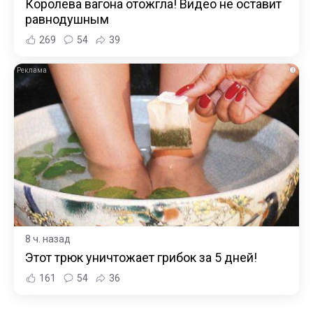
Королева вагона отожгла! Видео не оставит
равнодушным
269
54
39
i
8 ч. назад
Этот трюк уничтожает грибок за 5 дней!
161
54
36