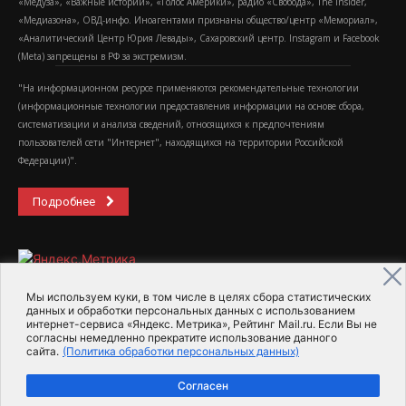
«Медуза», «Важные истории», «Голос Америки», радио «Свобода», The Insider,
«Медиазона», ОВД-инфо. Иноагентами признаны общество/центр «Мемориал»,
«Аналитический Центр Юрия Левады», Сахаровский центр. Instagram и Facebook
(Metа) запрещены в РФ за экстремизм.
"На информационном ресурсе применяются рекомендательные технологии
(информационные технологии предоставления информации на основе сбора,
систематизации и анализа сведений, относящихся к предпочтениям
пользователей сети "Интернет", находящихся на территории Российской
Федерации)".
Подробнее
Мы используем куки, в том числе в целях сбора статистических
данных и обработки персональных данных с использованием
интернет-сервиса «Яндекс. Метрика», Рейтинг Mail.ru. Если Вы не
2015-2026- Информационное агентство МедиаПоток
согласны немедленно прекратите использование данного
сайта.
(Политика обработки персональных данных)
Для справки
Об издании
Пользовательское соглашение
Согласен
Политика обработки персональных данных