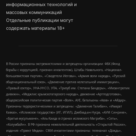
информационных технологий и
массовых коммуникаций
Отдельные публикации могут
содержать материалы 18+
В России признаны экстремистскими и запрещены организации: ФБК (Фонд
борьбы с коррупцией, признан иноагентом), Штабы Навального, «Национал-
большевистская партия», «Свидетели Иеговы», «Армия воли народа», «Русский
общенациональный союз», «Движение против нелегальной иммиграции»,
«Правый сектор», УНА-УНСО, УПА, «Тризуб им. Степана Бандеры», «Мизантропик
дивижн», «Меджлис крымскотатарского народа», движение «Артподготовка»,
общероссийская политическая партия «Воля», АУЕ, батальоны «Азов» и «Айдар».
Признаны террористическими и запрещены: «Движение Талибан», «Имарат
Кавказ», «Исламское государство» (ИГ, ИГИЛ), Джебхад-ан-Нусра, «АУМ Синрике»,
«Братья-мусульмане», «Аль-Каида в странах исламского Магриба», «Сеть»,
«Колумбайн». В РФ признана нежелательной деятельность «Открытой России»,
издания «Проект Медиа». СМИ-иноагентами признаны: телеканал «Дождь»,