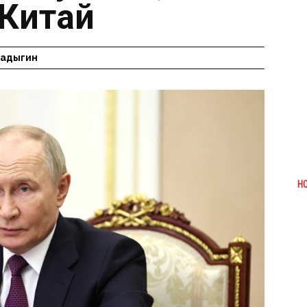
Китай
Радыгин
Н