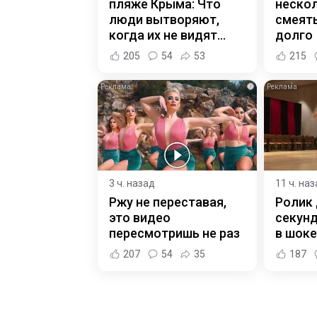
пляже Крыма: Что
нескол
люди вытворяют,
смеять
когда их не видят...
долго
205
54
53
215
i
3 ч. назад
11 ч. на
Ржу не переставая,
Ролик 
это видео
секунд
пересмотришь не раз
в шоке
207
54
35
187