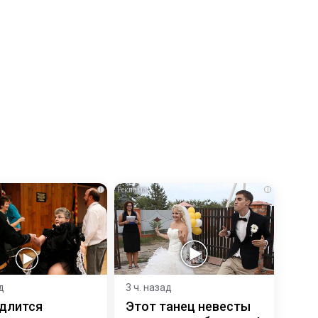
i
i
д
3 ч. назад
 длится
Этот танец невесты