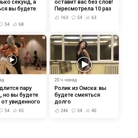
ько секунд, а
оставит вас без слов!
ся вы будете
Пересмотрела 10 раз
163
54
63
54
68
i
i
зад
20 ч. назад
длится пару
Ролик из Омска: вы
, но вы будете
будете смеяться
 от увиденного
долго
54
65
246
54
40