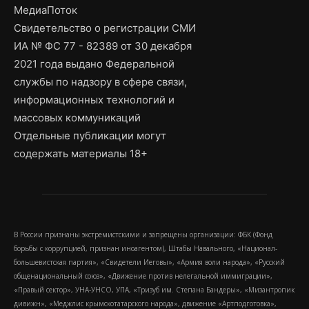
МедиаПоток
Свидетельство о регистрации СМИ
ИА № ФС 77 - 82389 от 30 декабря
2021 года выдано Федеральной
службы по надзору в сфере связи,
информационных технологий и
массовых коммуникаций
Отдельные публикации могут
содержать материалы 18+
В России признаны экстремистскими и запрещены организации: ФБК (Фонд
борьбы с коррупцией, признан иноагентом), Штабы Навального, «Национал-
большевистская партия», «Свидетели Иеговы», «Армия воли народа», «Русский
общенациональный союз», «Движение против нелегальной иммиграции»,
«Правый сектор», УНА-УНСО, УПА, «Тризуб им. Степана Бандеры», «Мизантропик
дивижн», «Меджлис крымскотатарского народа», движение «Артподготовка»,