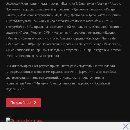
общероссийская политическая партия «Воля», АУЕ, батальоны «Азов» и «Айдар».
Признаны террористическими и запрещены: «Движение Талибан», «Имарат
Кавказ», «Исламское государство» (ИГ, ИГИЛ), Джебхад-ан-Нусра, «АУМ Синрике»,
«Братья-мусульмане», «Аль-Каида в странах исламского Магриба», «Сеть»,
«Колумбайн». В РФ признана нежелательной деятельность «Открытой России»,
издания «Проект Медиа». СМИ-иноагентами признаны: телеканал «Дождь»,
«Медуза», «Важные истории», «Голос Америки», радио «Свобода», The Insider,
«Медиазона», ОВД-инфо. Иноагентами признаны общество/центр «Мемориал»,
«Аналитический Центр Юрия Левады», Сахаровский центр. Instagram и Facebook
(Metа) запрещены в РФ за экстремизм.
"На информационном ресурсе применяются рекомендательные технологии
(информационные технологии предоставления информации на основе сбора,
систематизации и анализа сведений, относящихся к предпочтениям
пользователей сети "Интернет", находящихся на территории Российской
Федерации)".
Подробнее