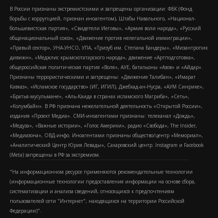
В России признаны экстремистскими и запрещены организации: ФБК (Фонд
борьбы с коррупцией, признан иноагентом), Штабы Навального, «Национал-
большевистская партия», «Свидетели Иеговы», «Армия воли народа», «Русский
общенациональный союз», «Движение против нелегальной иммиграции»,
«Правый сектор», УНА-УНСО, УПА, «Тризуб им. Степана Бандеры», «Мизантропик
дивижн», «Меджлис крымскотатарского народа», движение «Артподготовка»,
общероссийская политическая партия «Воля», АУЕ, батальоны «Азов» и «Айдар».
Признаны террористическими и запрещены: «Движение Талибан», «Имарат
Кавказ», «Исламское государство» (ИГ, ИГИЛ), Джебхад-ан-Нусра, «АУМ Синрике»,
«Братья-мусульмане», «Аль-Каида в странах исламского Магриба», «Сеть»,
«Колумбайн». В РФ признана нежелательной деятельность «Открытой России»,
издания «Проект Медиа». СМИ-иноагентами признаны: телеканал «Дождь»,
«Медуза», «Важные истории», «Голос Америки», радио «Свобода», The Insider,
«Медиазона», ОВД-инфо. Иноагентами признаны общество/центр «Мемориал»,
«Аналитический Центр Юрия Левады», Сахаровский центр. Instagram и Facebook
(Metа) запрещены в РФ за экстремизм.
"На информационном ресурсе применяются рекомендательные технологии
(информационные технологии предоставления информации на основе сбора,
систематизации и анализа сведений, относящихся к предпочтениям
пользователей сети "Интернет", находящихся на территории Российской
Федерации)".