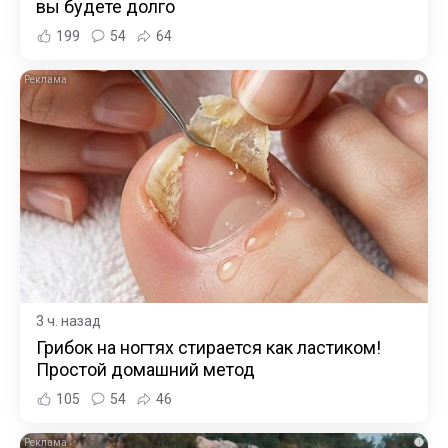
вы будете долго
199
54
64
i
3 ч. назад
Грибок на ногтях стирается как ластиком!
Простой домашний метод
105
54
46
i