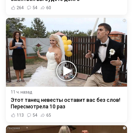
264
54
60
i
11 ч. назад
Этот танец невесты оставит вас без слов!
Пересмотрела 10 раз
113
54
65
i