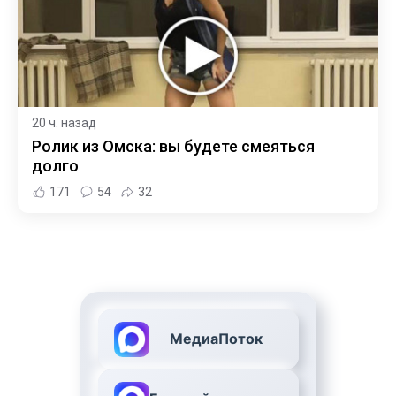
20 ч. назад
Ролик из Омска: вы будете смеяться
долго
171
54
32
МедиаПоток