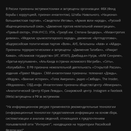
В России признаны экстремистскими и запрещены организации: ФБК (Фонд
борьбы с коррупцией, признан иноагентом), Штабы Навального, «Национал-
большевистская партия», «Свидетели Иеговы», «Армия воли народа», «Русский
общенациональный союз», «Движение против нелегальной иммиграции»,
«Правый сектор», УНА-УНСО, УПА, «Тризуб им. Степана Бандеры», «Мизантропик
дивижн», «Меджлис крымскотатарского народа», движение «Артподготовка»,
общероссийская политическая партия «Воля», АУЕ, батальоны «Азов» и «Айдар».
Признаны террористическими и запрещены: «Движение Талибан», «Имарат
Кавказ», «Исламское государство» (ИГ, ИГИЛ), Джебхад-ан-Нусра, «АУМ Синрике»,
«Братья-мусульмане», «Аль-Каида в странах исламского Магриба», «Сеть»,
«Колумбайн». В РФ признана нежелательной деятельность «Открытой России»,
издания «Проект Медиа». СМИ-иноагентами признаны: телеканал «Дождь»,
«Медуза», «Важные истории», «Голос Америки», радио «Свобода», The Insider,
«Медиазона», ОВД-инфо. Иноагентами признаны общество/центр «Мемориал»,
«Аналитический Центр Юрия Левады», Сахаровский центр. Instagram и Facebook
(Metа) запрещены в РФ за экстремизм.
"На информационном ресурсе применяются рекомендательные технологии
(информационные технологии предоставления информации на основе сбора,
систематизации и анализа сведений, относящихся к предпочтениям
пользователей сети "Интернет", находящихся на территории Российской
Федерации)".