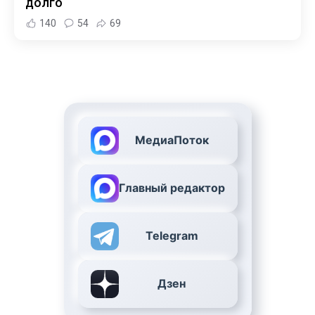
долго
140
54
69
МедиаПоток
Главный редактор
Telegram
Дзен