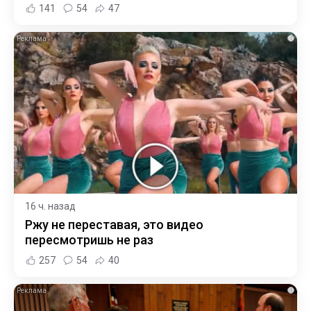
141
54
47
i
16 ч. назад
Ржу не переставая, это видео
пересмотришь не раз
257
54
40
i