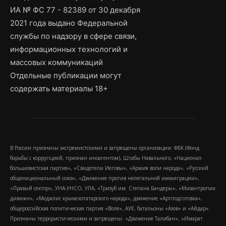
ИА № ФС 77 - 82389 от 30 декабря
2021 года выдано Федеральной
службы по надзору в сфере связи,
информационных технологий и
массовых коммуникаций
Отдельные публикации могут
содержать материалы 18+
В России признаны экстремистскими и запрещены организации: ФБК (Фонд
борьбы с коррупцией, признан иноагентом), Штабы Навального, «Национал-
большевистская партия», «Свидетели Иеговы», «Армия воли народа», «Русский
общенациональный союз», «Движение против нелегальной иммиграции»,
«Правый сектор», УНА-УНСО, УПА, «Тризуб им. Степана Бандеры», «Мизантропик
дивижн», «Меджлис крымскотатарского народа», движение «Артподготовка»,
общероссийская политическая партия «Воля», АУЕ, батальоны «Азов» и «Айдар».
Признаны террористическими и запрещены: «Движение Талибан», «Имарат