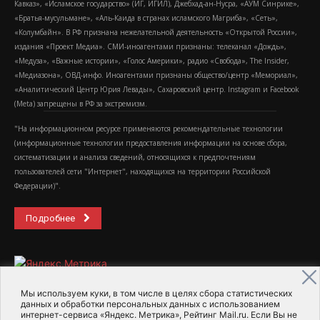
Кавказ», «Исламское государство» (ИГ, ИГИЛ), Джебхад-ан-Нусра, «АУМ Синрике»,
«Братья-мусульмане», «Аль-Каида в странах исламского Магриба», «Сеть»,
«Колумбайн». В РФ признана нежелательной деятельность «Открытой России»,
издания «Проект Медиа». СМИ-иноагентами признаны: телеканал «Дождь»,
«Медуза», «Важные истории», «Голос Америки», радио «Свобода», The Insider,
«Медиазона», ОВД-инфо. Иноагентами признаны общество/центр «Мемориал»,
«Аналитический Центр Юрия Левады», Сахаровский центр. Instagram и Facebook
(Metа) запрещены в РФ за экстремизм.
"На информационном ресурсе применяются рекомендательные технологии
(информационные технологии предоставления информации на основе сбора,
систематизации и анализа сведений, относящихся к предпочтениям
пользователей сети "Интернет", находящихся на территории Российской
Федерации)".
Подробнее
Мы используем куки, в том числе в целях сбора статистических
данных и обработки персональных данных с использованием
интернет-сервиса «Яндекс. Метрика», Рейтинг Mail.ru. Если Вы не