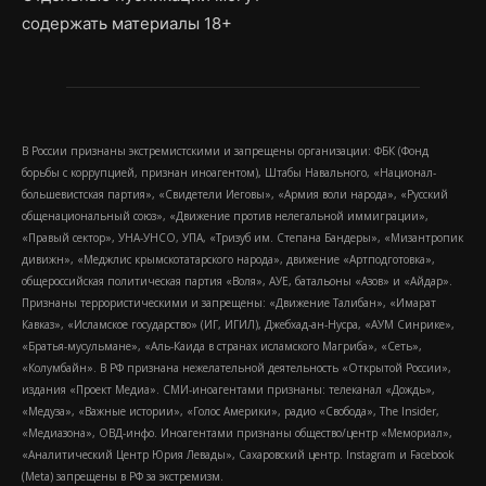
содержать материалы 18+
В России признаны экстремистскими и запрещены организации: ФБК (Фонд
борьбы с коррупцией, признан иноагентом), Штабы Навального, «Национал-
большевистская партия», «Свидетели Иеговы», «Армия воли народа», «Русский
общенациональный союз», «Движение против нелегальной иммиграции»,
«Правый сектор», УНА-УНСО, УПА, «Тризуб им. Степана Бандеры», «Мизантропик
дивижн», «Меджлис крымскотатарского народа», движение «Артподготовка»,
общероссийская политическая партия «Воля», АУЕ, батальоны «Азов» и «Айдар».
Признаны террористическими и запрещены: «Движение Талибан», «Имарат
Кавказ», «Исламское государство» (ИГ, ИГИЛ), Джебхад-ан-Нусра, «АУМ Синрике»,
«Братья-мусульмане», «Аль-Каида в странах исламского Магриба», «Сеть»,
«Колумбайн». В РФ признана нежелательной деятельность «Открытой России»,
издания «Проект Медиа». СМИ-иноагентами признаны: телеканал «Дождь»,
«Медуза», «Важные истории», «Голос Америки», радио «Свобода», The Insider,
«Медиазона», ОВД-инфо. Иноагентами признаны общество/центр «Мемориал»,
«Аналитический Центр Юрия Левады», Сахаровский центр. Instagram и Facebook
(Metа) запрещены в РФ за экстремизм.