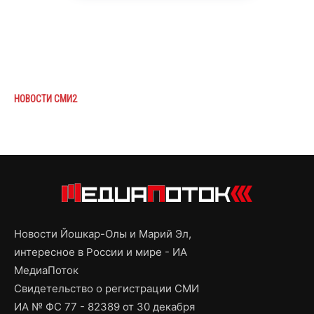
НОВОСТИ СМИ2
Новости Йошкар-Олы и Марий Эл,
интересное в России и мире - ИА
МедиаПоток
Свидетельство о регистрации СМИ
ИА № ФС 77 - 82389 от 30 декабря