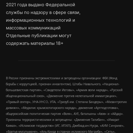
2021 года выдано Федеральной
службы по надзору в сфере связи,
информационных технологий и
массовых коммуникаций
Отдельные публикации могут
содержать материалы 18+
В России признаны экстремистскими и запрещены организации: ФБК (Фонд
борьбы с коррупцией, признан иноагентом), Штабы Навального, «Национал-
большевистская партия», «Свидетели Иеговы», «Армия воли народа», «Русский
общенациональный союз», «Движение против нелегальной иммиграции»,
«Правый сектор», УНА-УНСО, УПА, «Тризуб им. Степана Бандеры», «Мизантропик
дивижн», «Меджлис крымскотатарского народа», движение «Артподготовка»,
общероссийская политическая партия «Воля», АУЕ, батальоны «Азов» и «Айдар».
Признаны террористическими и запрещены: «Движение Талибан», «Имарат
Кавказ», «Исламское государство» (ИГ, ИГИЛ), Джебхад-ан-Нусра, «АУМ Синрике»,
«Братья-мусульмане», «Аль-Каида в странах исламского Магриба», «Сеть»,