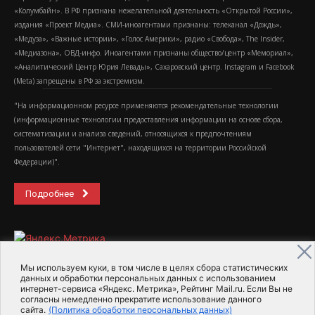
«Колумбайн». В РФ признана нежелательной деятельность «Открытой России»,
издания «Проект Медиа». СМИ-иноагентами признаны: телеканал «Дождь»,
«Медуза», «Важные истории», «Голос Америки», радио «Свобода», The Insider,
«Медиазона», ОВД-инфо. Иноагентами признаны общество/центр «Мемориал»,
«Аналитический Центр Юрия Левады», Сахаровский центр. Instagram и Facebook
(Metа) запрещены в РФ за экстремизм.
"На информационном ресурсе применяются рекомендательные технологии
(информационные технологии предоставления информации на основе сбора,
систематизации и анализа сведений, относящихся к предпочтениям
пользователей сети "Интернет", находящихся на территории Российской
Федерации)".
Подробнее
Мы используем куки, в том числе в целях сбора статистических
данных и обработки персональных данных с использованием
интернет-сервиса «Яндекс. Метрика», Рейтинг Mail.ru. Если Вы не
2015-2026- Информационное агентство МедиаПоток
согласны немедленно прекратите использование данного
сайта.
(Политика обработки персональных данных)