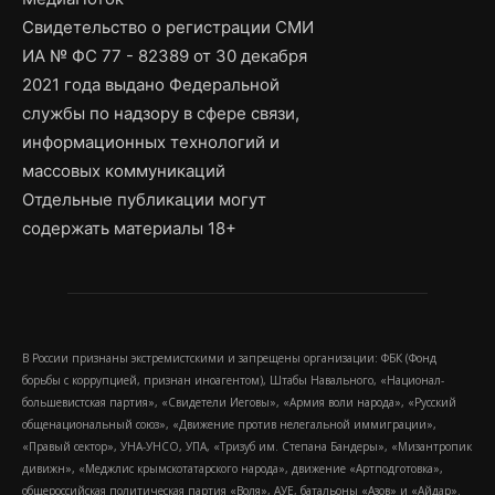
Свидетельство о регистрации СМИ
ИА № ФС 77 - 82389 от 30 декабря
2021 года выдано Федеральной
службы по надзору в сфере связи,
информационных технологий и
массовых коммуникаций
Отдельные публикации могут
содержать материалы 18+
В России признаны экстремистскими и запрещены организации: ФБК (Фонд
борьбы с коррупцией, признан иноагентом), Штабы Навального, «Национал-
большевистская партия», «Свидетели Иеговы», «Армия воли народа», «Русский
общенациональный союз», «Движение против нелегальной иммиграции»,
«Правый сектор», УНА-УНСО, УПА, «Тризуб им. Степана Бандеры», «Мизантропик
дивижн», «Меджлис крымскотатарского народа», движение «Артподготовка»,
общероссийская политическая партия «Воля», АУЕ, батальоны «Азов» и «Айдар».