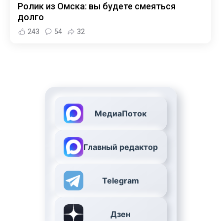
Ролик из Омска: вы будете смеяться
долго
243
54
32
МедиаПоток
Главный редактор
Telegram
Дзен