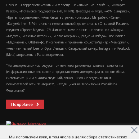
Признаны террористическими и запрещены: «Движение Талибан», «Имарат
Кавказ», «Исламское государство» (ИГ, ИГИЛ), Джебхад-ан-Нусра, «АУМ Синрике»,
«Братья-мусульмане», «Аль-Каида в странах исламского Магриба», «Сеть»,
«Колумбайн». В РФ признана нежелательной деятельность «Открытой России»,
издания «Проект Медиа». СМИ-иноагентами признаны: телеканал «Дождь»,
«Медуза», «Важные истории», «Голос Америки», радио «Свобода», The Insider,
«Медиазона», ОВД-инфо. Иноагентами признаны общество/центр «Мемориал»,
«Аналитический Центр Юрия Левады», Сахаровский центр. Instagram и Facebook
(Metа) запрещены в РФ за экстремизм.
"На информационном ресурсе применяются рекомендательные технологии
(информационные технологии предоставления информации на основе сбора,
систематизации и анализа сведений, относящихся к предпочтениям
пользователей сети "Интернет", находящихся на территории Российской
Федерации)".
Подробнее
Мы используем куки, в том числе в целях сбора статистических