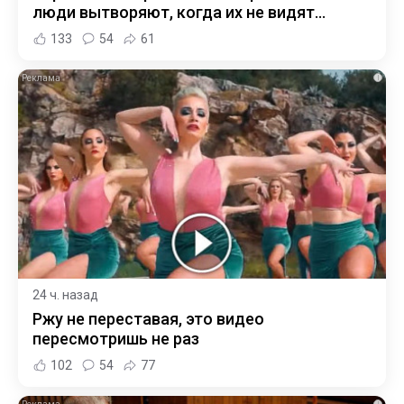
люди вытворяют, когда их не видят...
133
54
61
i
24 ч. назад
Ржу не переставая, это видео
пересмотришь не раз
102
54
77
i