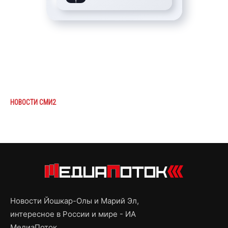
НОВОСТИ СМИ2
Новости Йошкар-Олы и Марий Эл,
интересное в России и мире - ИА
МедиаПоток