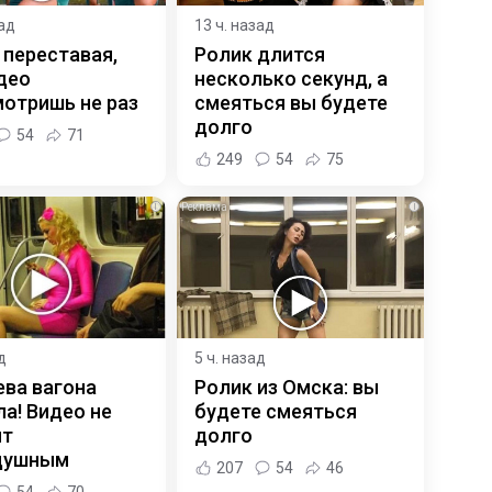
зад
13 ч. назад
 переставая,
Ролик длится
део
несколько секунд, а
отришь не раз
смеяться вы будете
долго
54
71
249
54
75
i
i
д
5 ч. назад
ева вагона
Ролик из Омска: вы
а! Видео не
будете смеяться
ит
долго
душным
207
54
46
54
70