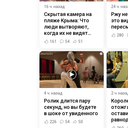
16 ч. назад
24 ч. на
Скрытая камера на
Ржу не
пляже Крыма: Что
это ви
люди вытворяют,
пересм
когда их не видят...
280
161
54
51
i
4 ч. назад
2 ч. наза
Ролик длится пару
Корол
секунд, но вы будете
отожгл
в шоке от увиденного
остав
равно
226
54
50
260