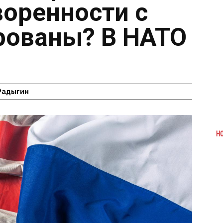
воренности с
рованы? В НАТО
Радыгин
Н