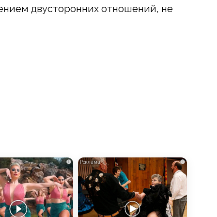
ением двусторонних отношений, не
i
i