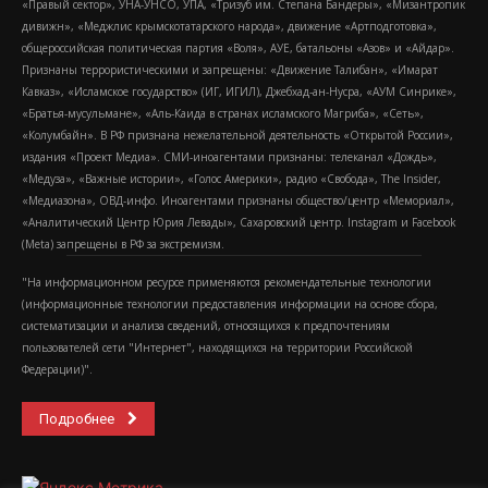
«Правый сектор», УНА-УНСО, УПА, «Тризуб им. Степана Бандеры», «Мизантропик
дивижн», «Меджлис крымскотатарского народа», движение «Артподготовка»,
общероссийская политическая партия «Воля», АУЕ, батальоны «Азов» и «Айдар».
Признаны террористическими и запрещены: «Движение Талибан», «Имарат
Кавказ», «Исламское государство» (ИГ, ИГИЛ), Джебхад-ан-Нусра, «АУМ Синрике»,
«Братья-мусульмане», «Аль-Каида в странах исламского Магриба», «Сеть»,
«Колумбайн». В РФ признана нежелательной деятельность «Открытой России»,
издания «Проект Медиа». СМИ-иноагентами признаны: телеканал «Дождь»,
«Медуза», «Важные истории», «Голос Америки», радио «Свобода», The Insider,
«Медиазона», ОВД-инфо. Иноагентами признаны общество/центр «Мемориал»,
«Аналитический Центр Юрия Левады», Сахаровский центр. Instagram и Facebook
(Metа) запрещены в РФ за экстремизм.
"На информационном ресурсе применяются рекомендательные технологии
(информационные технологии предоставления информации на основе сбора,
систематизации и анализа сведений, относящихся к предпочтениям
пользователей сети "Интернет", находящихся на территории Российской
Федерации)".
Подробнее