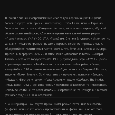
В России признаны экстремистскими и запрещены организации: ФБК (Фонд
борьбы с коррупцией, признан иноагентом), Штабы Навального, «Национал-
большевистская партия», «Свидетели Иеговы», «Армия воли народа», «Русский
общенациональный союз», «Движение против нелегальной иммиграции»,
«Правый сектор», УНА-УНСО, УПА, «Тризуб им. Степана Бандеры», «Мизантропик
дивижн», «Меджлис крымскотатарского народа», движение «Артподготовка»,
общероссийская политическая партия «Воля», АУЕ, батальоны «Азов» и «Айдар».
Признаны террористическими и запрещены: «Движение Талибан», «Имарат
Кавказ», «Исламское государство» (ИГ, ИГИЛ), Джебхад-ан-Нусра, «АУМ Синрике»,
«Братья-мусульмане», «Аль-Каида в странах исламского Магриба», «Сеть»,
«Колумбайн». В РФ признана нежелательной деятельность «Открытой России»,
издания «Проект Медиа». СМИ-иноагентами признаны: телеканал «Дождь»,
«Медуза», «Важные истории», «Голос Америки», радио «Свобода», The Insider,
«Медиазона», ОВД-инфо. Иноагентами признаны общество/центр «Мемориал»,
«Аналитический Центр Юрия Левады», Сахаровский центр. Instagram и Facebook
(Metа) запрещены в РФ за экстремизм.
"На информационном ресурсе применяются рекомендательные технологии
(информационные технологии предоставления информации на основе сбора,
систематизации и анализа сведений, относящихся к предпочтениям