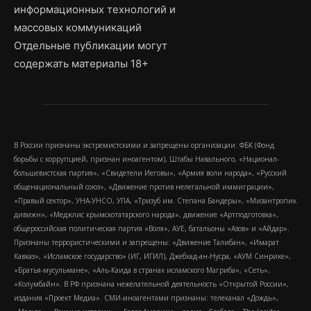
информационных технологий и
массовых коммуникаций
Отдельные публикации могут
содержать материалы 18+
В России признаны экстремистскими и запрещены организации: ФБК (Фонд
борьбы с коррупцией, признан иноагентом), Штабы Навального, «Национал-
большевистская партия», «Свидетели Иеговы», «Армия воли народа», «Русский
общенациональный союз», «Движение против нелегальной иммиграции»,
«Правый сектор», УНА-УНСО, УПА, «Тризуб им. Степана Бандеры», «Мизантропик
дивижн», «Меджлис крымскотатарского народа», движение «Артподготовка»,
общероссийская политическая партия «Воля», АУЕ, батальоны «Азов» и «Айдар».
Признаны террористическими и запрещены: «Движение Талибан», «Имарат
Кавказ», «Исламское государство» (ИГ, ИГИЛ), Джебхад-ан-Нусра, «АУМ Синрике»,
«Братья-мусульмане», «Аль-Каида в странах исламского Магриба», «Сеть»,
«Колумбайн». В РФ признана нежелательной деятельность «Открытой России»,
издания «Проект Медиа». СМИ-иноагентами признаны: телеканал «Дождь»,