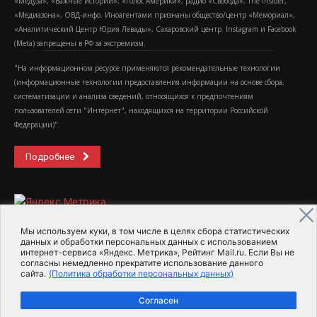
«Медуза», «Важные истории», «Голос Америки», радио «Свобода», The Insider,
«Медиазона», ОВД-инфо. Иноагентами признаны общество/центр «Мемориал»,
«Аналитический Центр Юрия Левады», Сахаровский центр. Instagram и Facebook
(Metа) запрещены в РФ за экстремизм.
"На информационном ресурсе применяются рекомендательные технологии
(информационные технологии предоставления информации на основе сбора,
систематизации и анализа сведений, относящихся к предпочтениям
пользователей сети "Интернет", находящихся на территории Российской
Федерации)".
Подробнее
Мы используем куки, в том числе в целях сбора статистических
данных и обработки персональных данных с использованием
интернет-сервиса «Яндекс. Метрика», Рейтинг Mail.ru. Если Вы не
2015-2026- Информационное агентство МедиаПоток
согласны немедленно прекратите использование данного
сайта.
(Политика обработки персональных данных)
Для справки
Об издании
Пользовательское соглашение
Согласен
Политика обработки персональных данных