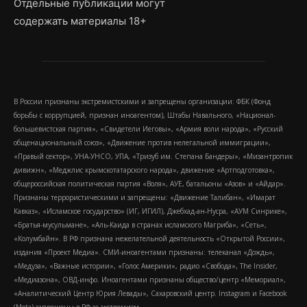
Отдельные публикации могут
содержать материалы 18+
В России признаны экстремистскими и запрещены организации: ФБК (Фонд
борьбы с коррупцией, признан иноагентом), Штабы Навального, «Национал-
большевистская партия», «Свидетели Иеговы», «Армия воли народа», «Русский
общенациональный союз», «Движение против нелегальной иммиграции»,
«Правый сектор», УНА-УНСО, УПА, «Тризуб им. Степана Бандеры», «Мизантропик
дивижн», «Меджлис крымскотатарского народа», движение «Артподготовка»,
общероссийская политическая партия «Воля», АУЕ, батальоны «Азов» и «Айдар».
Признаны террористическими и запрещены: «Движение Талибан», «Имарат
Кавказ», «Исламское государство» (ИГ, ИГИЛ), Джебхад-ан-Нусра, «АУМ Синрике»,
«Братья-мусульмане», «Аль-Каида в странах исламского Магриба», «Сеть»,
«Колумбайн». В РФ признана нежелательной деятельность «Открытой России»,
издания «Проект Медиа». СМИ-иноагентами признаны: телеканал «Дождь»,
«Медуза», «Важные истории», «Голос Америки», радио «Свобода», The Insider,
«Медиазона», ОВД-инфо. Иноагентами признаны общество/центр «Мемориал»,
«Аналитический Центр Юрия Левады», Сахаровский центр. Instagram и Facebook
(Metа) запрещены в РФ за экстремизм.