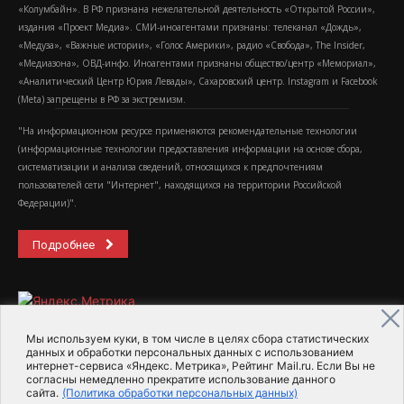
«Колумбайн». В РФ признана нежелательной деятельность «Открытой России»,
издания «Проект Медиа». СМИ-иноагентами признаны: телеканал «Дождь»,
«Медуза», «Важные истории», «Голос Америки», радио «Свобода», The Insider,
«Медиазона», ОВД-инфо. Иноагентами признаны общество/центр «Мемориал»,
«Аналитический Центр Юрия Левады», Сахаровский центр. Instagram и Facebook
(Metа) запрещены в РФ за экстремизм.
"На информационном ресурсе применяются рекомендательные технологии
(информационные технологии предоставления информации на основе сбора,
систематизации и анализа сведений, относящихся к предпочтениям
пользователей сети "Интернет", находящихся на территории Российской
Федерации)".
Подробнее
Мы используем куки, в том числе в целях сбора статистических
данных и обработки персональных данных с использованием
интернет-сервиса «Яндекс. Метрика», Рейтинг Mail.ru. Если Вы не
2015-2026- Информационное агентство МедиаПоток
согласны немедленно прекратите использование данного
сайта.
(Политика обработки персональных данных)