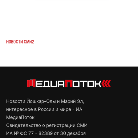
НОВОСТИ СМИ2
Новости Йошкар-Олы и Марий Эл,
интересное в России и мире - ИА
МедиаПоток
Свидетельство о регистрации СМИ
ИА № ФС 77 - 82389 от 30 декабря