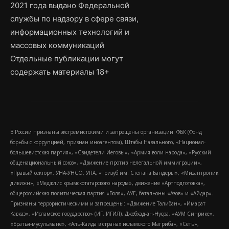
2021 года выдано Федеральной
службы по надзору в сфере связи,
информационных технологий и
массовых коммуникаций
Отдельные публикации могут
содержать материалы 18+
В России признаны экстремистскими и запрещены организации: ФБК (Фонд
борьбы с коррупцией, признан иноагентом), Штабы Навального, «Национал-
большевистская партия», «Свидетели Иеговы», «Армия воли народа», «Русский
общенациональный союз», «Движение против нелегальной иммиграции»,
«Правый сектор», УНА-УНСО, УПА, «Тризуб им. Степана Бандеры», «Мизантропик
дивижн», «Меджлис крымскотатарского народа», движение «Артподготовка»,
общероссийская политическая партия «Воля», АУЕ, батальоны «Азов» и «Айдар».
Признаны террористическими и запрещены: «Движение Талибан», «Имарат
Кавказ», «Исламское государство» (ИГ, ИГИЛ), Джебхад-ан-Нусра, «АУМ Синрике»,
«Братья-мусульмане», «Аль-Каида в странах исламского Магриба», «Сеть»,