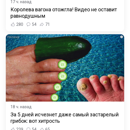
17 ч. назад
Королева вагона отожгла! Видео не оставит
равнодушным
280
54
71
i
18 ч. назад
За 5 дней исчезнет даже самый застарелый
грибок: вот хитрость
239
54
65