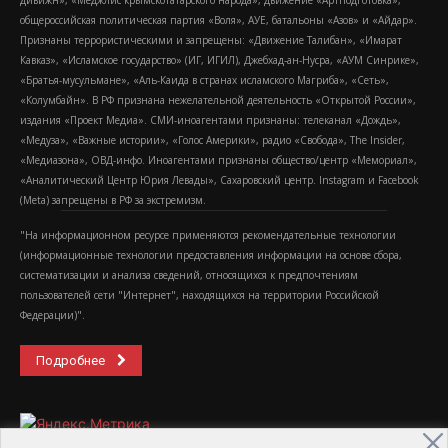
общероссийская политическая партия «Воля», АУЕ, батальоны «Азов» и «Айдар».
Признаны террористическими и запрещены: «Движение Талибан», «Имарат
Кавказ», «Исламское государство» (ИГ, ИГИЛ), Джебхад-ан-Нусра, «АУМ Синрике»,
«Братья-мусульмане», «Аль-Каида в странах исламского Магриба», «Сеть»,
«Колумбайн». В РФ признана нежелательной деятельность «Открытой России»,
издания «Проект Медиа». СМИ-иноагентами признаны: телеканал «Дождь»,
«Медуза», «Важные истории», «Голос Америки», радио «Свобода», The Insider,
«Медиазона», ОВД-инфо. Иноагентами признаны общество/центр «Мемориал»,
«Аналитический Центр Юрия Левады», Сахаровский центр. Instagram и Facebook
(Metа) запрещены в РФ за экстремизм.
"На информационном ресурсе применяются рекомендательные технологии
(информационные технологии предоставления информации на основе сбора,
систематизации и анализа сведений, относящихся к предпочтениям
пользователей сети "Интернет", находящихся на территории Российской
Федерации)".
Подробнее