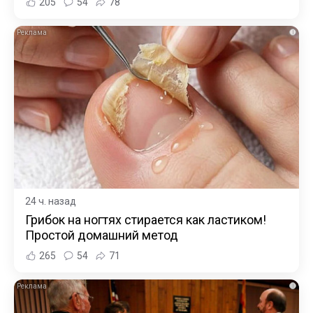
205
54
78
i
24 ч. назад
Грибок на ногтях стирается как ластиком!
Простой домашний метод
265
54
71
i