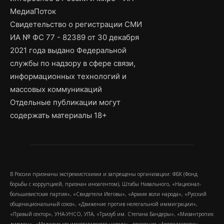
МедиаПоток
Свидетельство о регистрации СМИ
ИА № ФС 77 - 82389 от 30 декабря
2021 года выдано Федеральной
службы по надзору в сфере связи,
информационных технологий и
массовых коммуникаций
Отдельные публикации могут
содержать материалы 18+
В России признаны экстремистскими и запрещены организации: ФБК (Фонд
борьбы с коррупцией, признан иноагентом), Штабы Навального, «Национал-
большевистская партия», «Свидетели Иеговы», «Армия воли народа», «Русский
общенациональный союз», «Движение против нелегальной иммиграции»,
«Правый сектор», УНА-УНСО, УПА, «Тризуб им. Степана Бандеры», «Мизантропик
дивижн», «Меджлис крымскотатарского народа», движение «Артподготовка»,