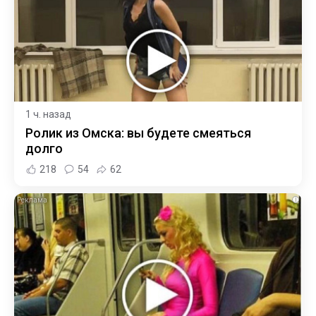
1 ч. назад
Ролик из Омска: вы будете смеяться
долго
218
54
62
i