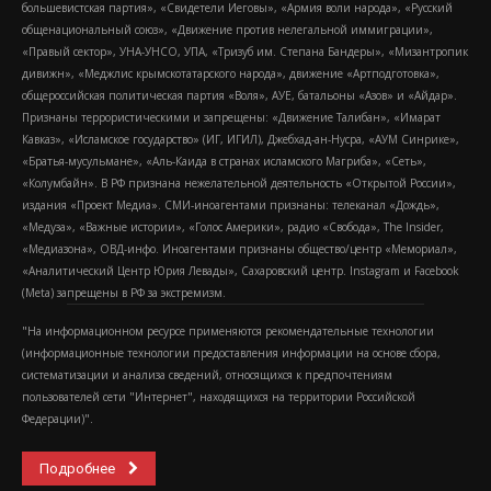
большевистская партия», «Свидетели Иеговы», «Армия воли народа», «Русский
общенациональный союз», «Движение против нелегальной иммиграции»,
«Правый сектор», УНА-УНСО, УПА, «Тризуб им. Степана Бандеры», «Мизантропик
дивижн», «Меджлис крымскотатарского народа», движение «Артподготовка»,
общероссийская политическая партия «Воля», АУЕ, батальоны «Азов» и «Айдар».
Признаны террористическими и запрещены: «Движение Талибан», «Имарат
Кавказ», «Исламское государство» (ИГ, ИГИЛ), Джебхад-ан-Нусра, «АУМ Синрике»,
«Братья-мусульмане», «Аль-Каида в странах исламского Магриба», «Сеть»,
«Колумбайн». В РФ признана нежелательной деятельность «Открытой России»,
издания «Проект Медиа». СМИ-иноагентами признаны: телеканал «Дождь»,
«Медуза», «Важные истории», «Голос Америки», радио «Свобода», The Insider,
«Медиазона», ОВД-инфо. Иноагентами признаны общество/центр «Мемориал»,
«Аналитический Центр Юрия Левады», Сахаровский центр. Instagram и Facebook
(Metа) запрещены в РФ за экстремизм.
"На информационном ресурсе применяются рекомендательные технологии
(информационные технологии предоставления информации на основе сбора,
систематизации и анализа сведений, относящихся к предпочтениям
пользователей сети "Интернет", находящихся на территории Российской
Федерации)".
Подробнее