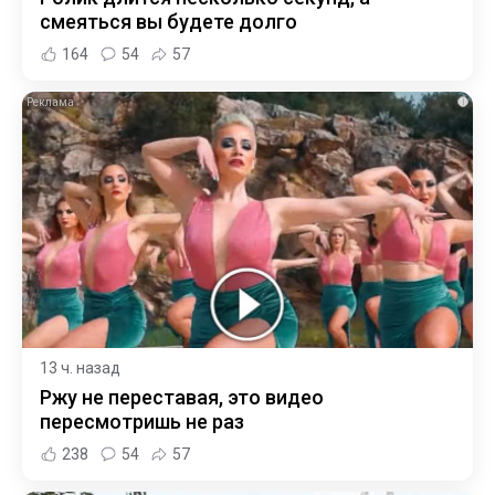
смеяться вы будете долго
164
54
57
i
13 ч. назад
Ржу не переставая, это видео
пересмотришь не раз
238
54
57