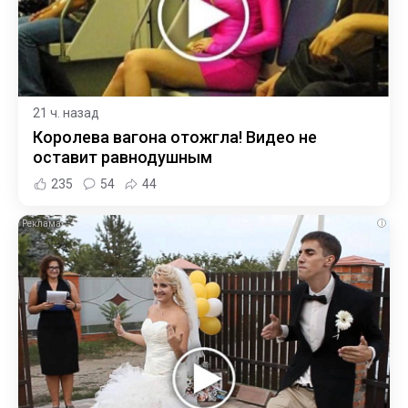
21 ч. назад
Королева вагона отожгла! Видео не
оставит равнодушным
235
54
44
i