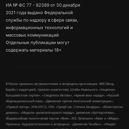
ИА № ФС 77 - 82389 от 30 декабря
2021 года выдано Федеральной
службы по надзору в сфере связи,
информационных технологий и
массовых коммуникаций
Отдельные публикации могут
содержать материалы 18+
В России признаны экстремистскими и запрещены организации: ФБК (Фонд
борьбы с коррупцией, признан иноагентом), Штабы Навального, «Национал-
большевистская партия», «Свидетели Иеговы», «Армия воли народа», «Русский
общенациональный союз», «Движение против нелегальной иммиграции»,
«Правый сектор», УНА-УНСО, УПА, «Тризуб им. Степана Бандеры», «Мизантропик
дивижн», «Меджлис крымскотатарского народа», движение «Артподготовка»,
общероссийская политическая партия «Воля», АУЕ, батальоны «Азов» и «Айдар».
Признаны террористическими и запрещены: «Движение Талибан», «Имарат