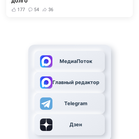
долго
177
54
36
МедиаПоток
Главный редактор
Telegram
Дзен