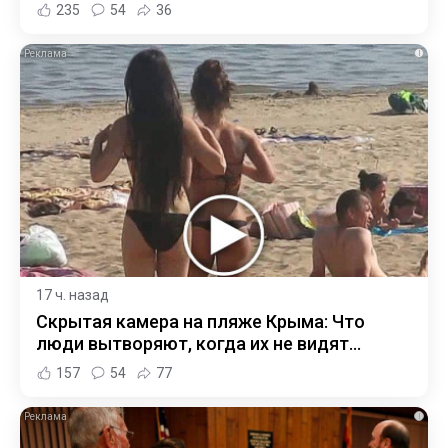
235
54
36
i
17 ч. назад
Скрытая камера на пляже Крыма: Что
люди вытворяют, когда их не видят...
157
54
77
i