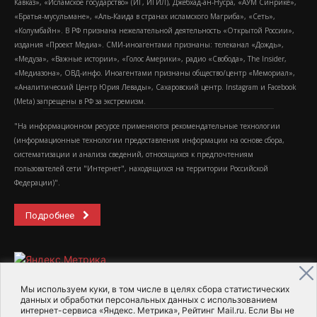
Кавказ», «Исламское государство» (ИГ, ИГИЛ), Джебхад-ан-Нусра, «АУМ Синрике»,
«Братья-мусульмане», «Аль-Каида в странах исламского Магриба», «Сеть»,
«Колумбайн». В РФ признана нежелательной деятельность «Открытой России»,
издания «Проект Медиа». СМИ-иноагентами признаны: телеканал «Дождь»,
«Медуза», «Важные истории», «Голос Америки», радио «Свобода», The Insider,
«Медиазона», ОВД-инфо. Иноагентами признаны общество/центр «Мемориал»,
«Аналитический Центр Юрия Левады», Сахаровский центр. Instagram и Facebook
(Metа) запрещены в РФ за экстремизм.
"На информационном ресурсе применяются рекомендательные технологии
(информационные технологии предоставления информации на основе сбора,
систематизации и анализа сведений, относящихся к предпочтениям
пользователей сети "Интернет", находящихся на территории Российской
Федерации)".
Подробнее
Мы используем куки, в том числе в целях сбора статистических
данных и обработки персональных данных с использованием
интернет-сервиса «Яндекс. Метрика», Рейтинг Mail.ru. Если Вы не