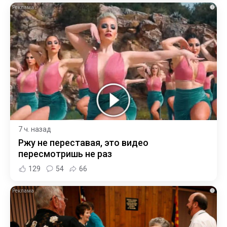
i
7 ч. назад
Ржу не переставая, это видео
пересмотришь не раз
129
54
66
i