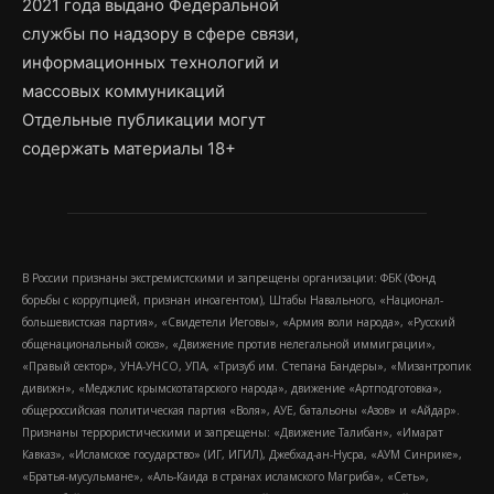
2021 года выдано Федеральной
службы по надзору в сфере связи,
информационных технологий и
массовых коммуникаций
Отдельные публикации могут
содержать материалы 18+
В России признаны экстремистскими и запрещены организации: ФБК (Фонд
борьбы с коррупцией, признан иноагентом), Штабы Навального, «Национал-
большевистская партия», «Свидетели Иеговы», «Армия воли народа», «Русский
общенациональный союз», «Движение против нелегальной иммиграции»,
«Правый сектор», УНА-УНСО, УПА, «Тризуб им. Степана Бандеры», «Мизантропик
дивижн», «Меджлис крымскотатарского народа», движение «Артподготовка»,
общероссийская политическая партия «Воля», АУЕ, батальоны «Азов» и «Айдар».
Признаны террористическими и запрещены: «Движение Талибан», «Имарат
Кавказ», «Исламское государство» (ИГ, ИГИЛ), Джебхад-ан-Нусра, «АУМ Синрике»,
«Братья-мусульмане», «Аль-Каида в странах исламского Магриба», «Сеть»,