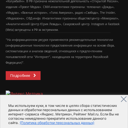
«Колумбайн». В РФ признана нежелательной деятельность «Открытой России»,
издания «Проект Медиа». СМИ-иноагентами признаны: телеканал «Дождь»,
«Медуза», «Важные истории», «Голос Америки», радио «Свобода», The Insider,
«Медиазона», ОВД-инфо. Иноагентами признаны общество/центр «Мемориал»,
«Аналитический Центр Юрия Левады», Сахаровский центр. Instagram и Facebook
(Metа) запрещены в РФ за экстремизм.
"На информационном ресурсе применяются рекомендательные технологии
(информационные технологии предоставления информации на основе сбора,
систематизации и анализа сведений, относящихся к предпочтениям
пользователей сети "Интернет", находящихся на территории Российской
Федерации)".
Подробнее
Мы используем куки, в том числе в целях сбора статистических
данных и обработки персональных данных с использованием
интернет-сервиса «Яндекс. Метрика», Рейтинг Mail.ru. Если Вы не
2015-2026- Информационное агентство МедиаПоток
согласны немедленно прекратите использование данного
сайта.
(Политика обработки персональных данных)