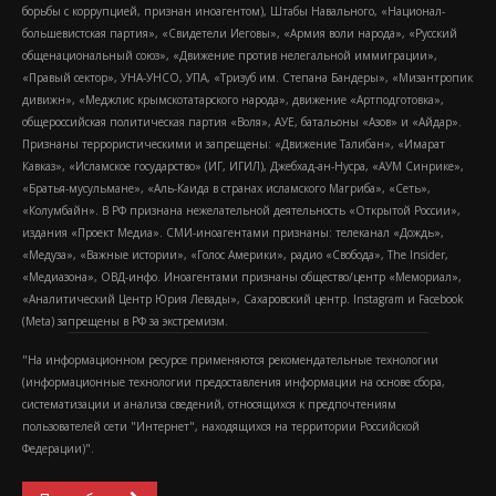
борьбы с коррупцией, признан иноагентом), Штабы Навального, «Национал-
большевистская партия», «Свидетели Иеговы», «Армия воли народа», «Русский
общенациональный союз», «Движение против нелегальной иммиграции»,
«Правый сектор», УНА-УНСО, УПА, «Тризуб им. Степана Бандеры», «Мизантропик
дивижн», «Меджлис крымскотатарского народа», движение «Артподготовка»,
общероссийская политическая партия «Воля», АУЕ, батальоны «Азов» и «Айдар».
Признаны террористическими и запрещены: «Движение Талибан», «Имарат
Кавказ», «Исламское государство» (ИГ, ИГИЛ), Джебхад-ан-Нусра, «АУМ Синрике»,
«Братья-мусульмане», «Аль-Каида в странах исламского Магриба», «Сеть»,
«Колумбайн». В РФ признана нежелательной деятельность «Открытой России»,
издания «Проект Медиа». СМИ-иноагентами признаны: телеканал «Дождь»,
«Медуза», «Важные истории», «Голос Америки», радио «Свобода», The Insider,
«Медиазона», ОВД-инфо. Иноагентами признаны общество/центр «Мемориал»,
«Аналитический Центр Юрия Левады», Сахаровский центр. Instagram и Facebook
(Metа) запрещены в РФ за экстремизм.
"На информационном ресурсе применяются рекомендательные технологии
(информационные технологии предоставления информации на основе сбора,
систематизации и анализа сведений, относящихся к предпочтениям
пользователей сети "Интернет", находящихся на территории Российской
Федерации)".