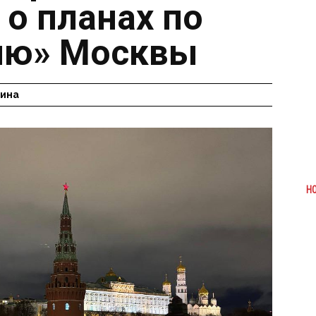
 о планах по
ию» Москвы
гина
Н