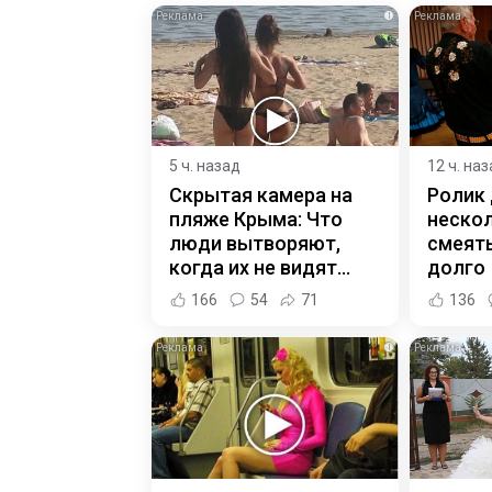
i
5 ч. назад
12 ч. на
Скрытая камера на
Ролик
пляже Крыма: Что
нескол
люди вытворяют,
смеять
когда их не видят...
долго
166
54
71
136
i