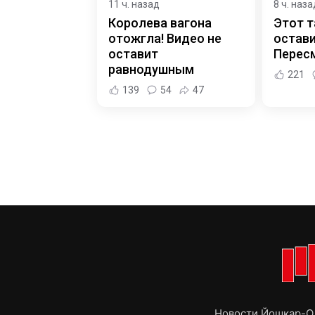
11 ч. назад
8 ч. наза
Королева вагона
Этот т
отожгла! Видео не
остави
оставит
Пересм
равнодушным
221
139
54
47
Новости Йошкар-Ол