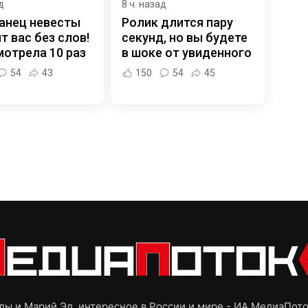
д
8 ч. назад
анец невесты
Ролик длится пару
т вас без слов!
секунд, но вы будете
отрела 10 раз
в шоке от увиденного
54
43
150
54
45
ы и Марий Эл, интересное в России и мире - ИА МедиаПот