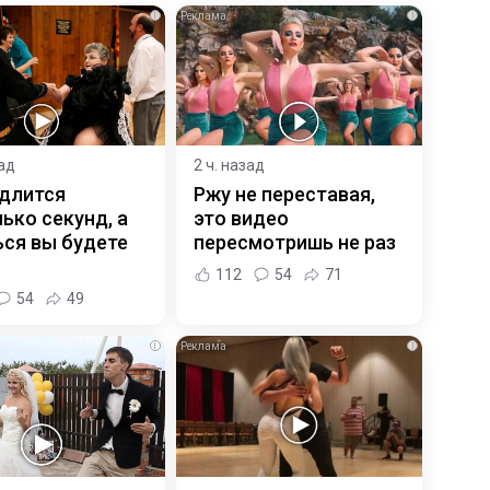
i
i
зад
2 ч. назад
 длится
Ржу не переставая,
ько секунд, а
это видео
ся вы будете
пересмотришь не раз
112
54
71
54
49
i
i