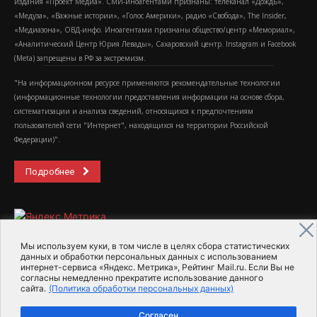
издания «Проект Медиа». СМИ-иноагентами признаны: телеканал «Дождь»,
«Медуза», «Важные истории», «Голос Америки», радио «Свобода», The Insider,
«Медиазона», ОВД-инфо. Иноагентами признаны общество/центр «Мемориал»,
«Аналитический Центр Юрия Левады», Сахаровский центр. Instagram и Facebook
(Metа) запрещены в РФ за экстремизм.
"На информационном ресурсе применяются рекомендательные технологии
(информационные технологии предоставления информации на основе сбора,
систематизации и анализа сведений, относящихся к предпочтениям
пользователей сети "Интернет", находящихся на территории Российской
Федерации)".
Подробнее
Мы используем куки, в том числе в целях сбора статистических
данных и обработки персональных данных с использованием
интернет-сервиса «Яндекс. Метрика», Рейтинг Mail.ru. Если Вы не
2015-2026- Информационное агентство МедиаПоток
согласны немедленно прекратите использование данного
сайта.
(Политика обработки персональных данных)
Для справки
Об издании
Пользовательское соглашение
Согласен