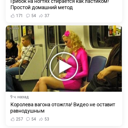
Грибок на ногтях стирается как ластиком!
Простой домашний метод
171
54
37
i
9 ч. назад
Королева вагона отожгла! Видео не оставит
равнодушным
257
54
53