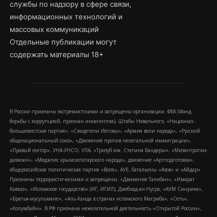
службы по надзору в сфере связи,
информационных технологий и
массовых коммуникаций
Отдельные публикации могут
содержать материалы 18+
В России признаны экстремистскими и запрещены организации: ФБК (Фонд
борьбы с коррупцией, признан иноагентом), Штабы Навального, «Национал-
большевистская партия», «Свидетели Иеговы», «Армия воли народа», «Русский
общенациональный союз», «Движение против нелегальной иммиграции»,
«Правый сектор», УНА-УНСО, УПА, «Тризуб им. Степана Бандеры», «Мизантропик
дивижн», «Меджлис крымскотатарского народа», движение «Артподготовка»,
общероссийская политическая партия «Воля», АУЕ, батальоны «Азов» и «Айдар».
Признаны террористическими и запрещены: «Движение Талибан», «Имарат
Кавказ», «Исламское государство» (ИГ, ИГИЛ), Джебхад-ан-Нусра, «АУМ Синрике»,
«Братья-мусульмане», «Аль-Каида в странах исламского Магриба», «Сеть»,
«Колумбайн». В РФ признана нежелательной деятельность «Открытой России»,